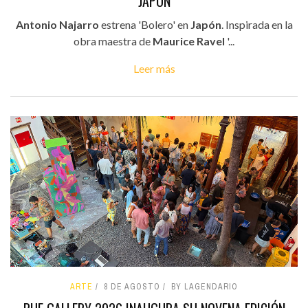
JAPÓN
Antonio Najarro
estrena 'Bolero' en
Japón
. Inspirada en la
obra maestra de
Maurice Ravel
'...
Leer más
ARTE
8 DE AGOSTO
BY LAGENDARIO