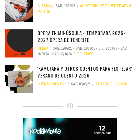
CLÁSICA
SÁB, 19/09/26
AUDITORIO DE TENERIFE ADÁN
MARTÍN
ÓPERA EN MINÚSCULA - TEMPORADA 2026-
2027 ÓPERA DE TENERIFE
ÓPERA
SÁB, 12/09/26
-
SÁB, 19/09/26
-
VIE, 25/09/26
-
SÁB,
26/09/26
-
SÁB, 03/10/26
TENERIFE
'KAMUFARA Y OTROS CUENTOS PARA FESTEJAR' -
VERANO DE CUENTO 2026
CUENTACUENTOS
SÁB, 08/08/26
TEATRO EL SAUZAL
AD