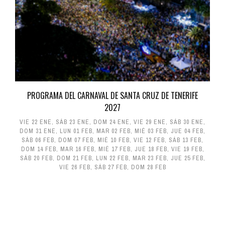
PROGRAMA DEL CARNAVAL DE SANTA CRUZ DE TENERIFE
2027
VIE 22 ENE
,
SÁB 23 ENE
,
DOM 24 ENE
,
VIE 29 ENE
,
SÁB 30 ENE
,
DOM 31 ENE
,
LUN 01 FEB
,
MAR 02 FEB
,
MIÉ 03 FEB
,
JUE 04 FEB
,
SÁB 06 FEB
,
DOM 07 FEB
,
MIÉ 10 FEB
,
VIE 12 FEB
,
SÁB 13 FEB
,
DOM 14 FEB
,
MAR 16 FEB
,
MIÉ 17 FEB
,
JUE 18 FEB
,
VIE 19 FEB
,
SÁB 20 FEB
,
DOM 21 FEB
,
LUN 22 FEB
,
MAR 23 FEB
,
JUE 25 FEB
,
VIE 26 FEB
,
SÁB 27 FEB
,
DOM 28 FEB