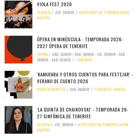
VIOLA FEST 2026
CLÁSICA
JUE, 24/09/26
AUDITORIO DE TENERIFE ADÁN
MARTÍN
ÓPERA EN MINÚSCULA - TEMPORADA 2026-
2027 ÓPERA DE TENERIFE
ÓPERA
SÁB, 12/09/26
-
SÁB, 19/09/26
-
VIE, 25/09/26
-
SÁB,
26/09/26
-
SÁB, 03/10/26
TENERIFE
'KAMUFARA Y OTROS CUENTOS PARA FESTEJAR' -
VERANO DE CUENTO 2026
CUENTACUENTOS
SÁB, 08/08/26
TEATRO EL SAUZAL
'LA QUINTA DE CHAIKOVSKI' - TEMPORADA 26-
27 SINFÓNICA DE TENERIFE
CLÁSICA
VIE, 25/09/26
AUDITORIO DE TENERIFE ADÁN
MARTÍN