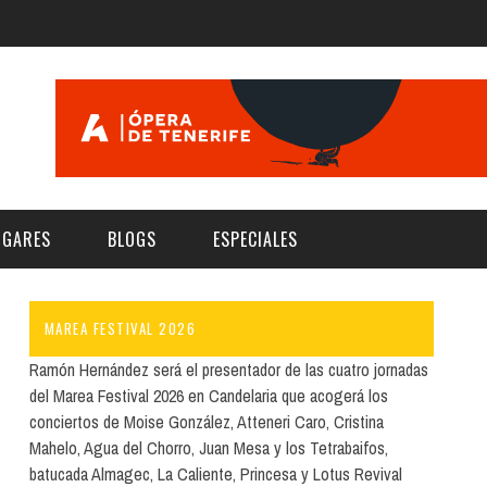
UGARES
BLOGS
ESPECIALES
MAREA FESTIVAL 2026
E | MUSEOS
FESTIVAL BOREAL 2026
GAR
CATEGORIA
Ramón Hernández será el presentador de las cuatro jornadas
AS Y AUDITORIOS
FESTIVAL TAGANANA 2026
del Marea Festival 2026 en Candelaria que acogerá los
Norte
Cultura
conciertos de Moise González, Atteneri Caro, Cristina
ACIOS CULTURALES
TENERIFE PHE FESTIVAL 2026
Mahelo, Agua del Chorro, Juan Mesa y los Tetrabaifos,
Sur
Deporte y Naturaleza
CHE
XXVII VERANO DE CUENTO
batucada Almagec, La Caliente, Princesa y Lotus Revival