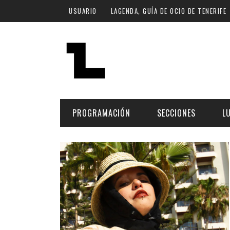
Pasar al contenido principal
USUARIO
LAGENDA, GUÍA DE OCIO DE TENERIFE
PROGRAMACIÓN
SECCIONES
L
MÚSICA
ART
FECHA
LU
ESCÉNICAS
SAL
Hoy
CULTURA
ESP
Plan Finde
GASTRONOMÍA
NO