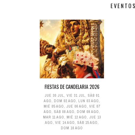
EVENTO
FIESTAS DE CANDELARIA 2026
JUE 30 JUL
,
VIE 31 JUL
,
SÁB 01
AGO
,
DOM 02 AGO
,
LUN 03 AGO
,
MIÉ 05 AGO
,
JUE 06 AGO
,
VIE 07
AGO
,
SÁB 08 AGO
,
DOM 09 AGO
,
MAR 11 AGO
,
MIÉ 12 AGO
,
JUE 13
AGO
,
VIE 14 AGO
,
SÁB 15 AGO
,
DOM 16 AGO