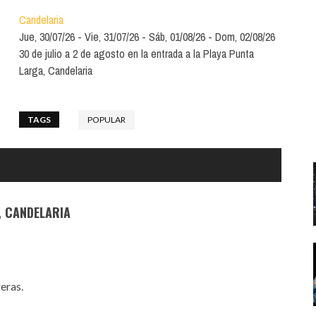
Santa Cruz | La Laguna
Gastro
ALES CON ACTUACIONES
Candelaria
Islas
Infantil
Jue, 30/07/26
Vie, 31/07/26
Sáb, 01/08/26
Dom, 02/08/26
MERCIO
30 de julio a 2 de agosto en la entrada a la Playa Punta
Música
Larga, Candelaria
STRO
Escénicas
RMATIVO
TAGS
POPULAR
, CANDELARIA
reras.