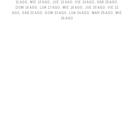
11 AGO
,
MIÉ 12 AGO
,
JUE 13 AGO
,
VIE 14 AGO
,
SÁB 15 AGO
,
DOM 16 AGO
,
LUN 17 AGO
,
MIÉ 19 AGO
,
JUE 20 AGO
,
VIE 21
AGO
,
SÁB 22 AGO
,
DOM 23 AGO
,
LUN 24 AGO
,
MAR 25 AGO
,
MIÉ
26 AGO