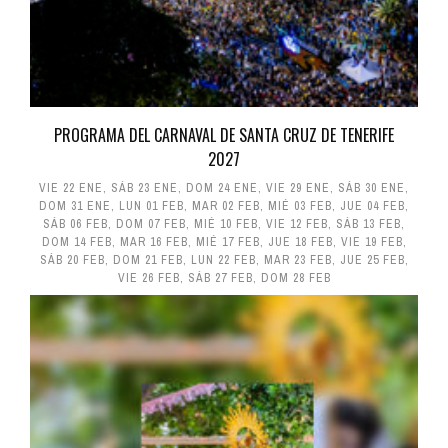
PROGRAMA DEL CARNAVAL DE SANTA CRUZ DE TENERIFE
2027
VIE 22 ENE
,
SÁB 23 ENE
,
DOM 24 ENE
,
VIE 29 ENE
,
SÁB 30 ENE
,
DOM 31 ENE
,
LUN 01 FEB
,
MAR 02 FEB
,
MIÉ 03 FEB
,
JUE 04 FEB
,
SÁB 06 FEB
,
DOM 07 FEB
,
MIÉ 10 FEB
,
VIE 12 FEB
,
SÁB 13 FEB
,
DOM 14 FEB
,
MAR 16 FEB
,
MIÉ 17 FEB
,
JUE 18 FEB
,
VIE 19 FEB
,
SÁB 20 FEB
,
DOM 21 FEB
,
LUN 22 FEB
,
MAR 23 FEB
,
JUE 25 FEB
,
VIE 26 FEB
,
SÁB 27 FEB
,
DOM 28 FEB