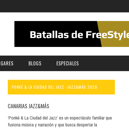
UGARES
BLOGS
ESPECIALES
PONKÉ & LA CIUDAD DEL JAZZ -JAZZ&MÁS 2026
E | MUSEOS
FESTIVAL BOREAL 2026
GAR
CATEGORIA
AS Y AUDITORIOS
FESTIVAL TAGANANA 2026
CANARIAS JAZZ&MÁS
Norte
Cultura
ACIOS CULTURALES
TENERIFE PHE FESTIVAL 2026
‘Ponké & La Ciudad del Jazz’ es un espectáculo familiar que
Sur
Deporte y Naturaleza
fusiona música y narración y que busca despertar la
CHE
XXVII VERANO DE CUENTO