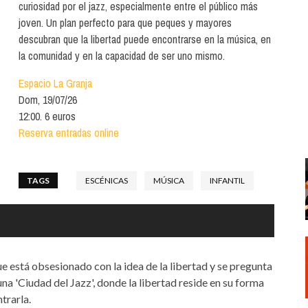
Santa Cruz | La Laguna
curiosidad por el jazz, especialmente entre el público más
Gastro
ALES CON ACTUACIONES
joven. Un plan perfecto para que peques y mayores
Islas
Infantil
descubran que la libertad puede encontrarse en la música, en
MERCIO
la comunidad y en la capacidad de ser uno mismo.
Música
STRO
Espacio La Granja
Escénicas
Dom, 19/07/26
RMATIVO
12:00. 6 euros
Reserva entradas online
TAGS
ESCÉNICAS
MÚSICA
INFANTIL
e está obsesionado con la idea de la libertad y se pregunta
a 'Ciudad del Jazz', donde la libertad reside en su forma
trarla.