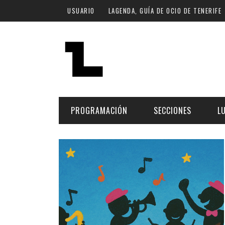
Pasar al contenido principal
USUARIO
LAGENDA, GUÍA DE OCIO DE TENERIFE
PROGRAMACIÓN
SECCIONES
L
MÚSICA
ART
FECHA
LU
ESCÉNICAS
SAL
Hoy
CULTURA
ESP
Plan Finde
GASTRONOMÍA
NO