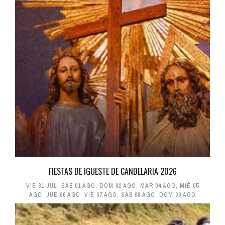
FIESTAS DE IGUESTE DE CANDELARIA 2026
VIE 31 JUL
,
SÁB 01 AGO
,
DOM 02 AGO
,
MAR 04 AGO
,
MIÉ 05
AGO
,
JUE 06 AGO
,
VIE 07 AGO
,
SÁB 08 AGO
,
DOM 09 AGO