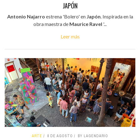
JAPÓN
Antonio Najarro
estrena 'Bolero' en
Japón
. Inspirada en la
obra maestra de
Maurice Ravel
'...
Leer más
ARTE
8 DE AGOSTO
BY LAGENDARIO