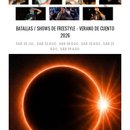
BATALLAS / SHOWS DE FREESTYLE - VERANO DE CUENTO
2026
SÁB 25 JUL
,
SÁB 01 AGO
,
SÁB 08 AGO
,
SÁB 15 AGO
,
SÁB 22
AGO
,
SÁB 29 AGO