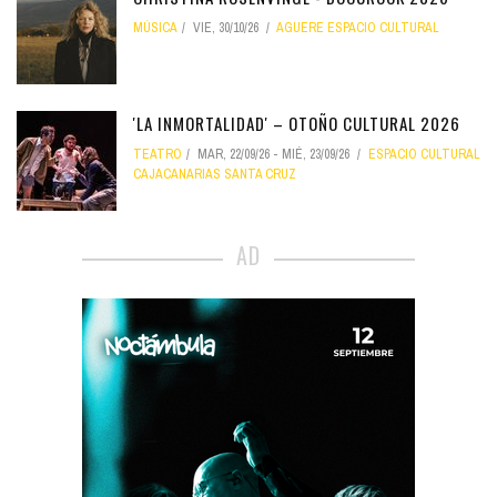
MÚSICA
VIE, 30/10/26
AGUERE ESPACIO CULTURAL
'LA INMORTALIDAD' – OTOÑO CULTURAL 2026
TEATRO
MAR, 22/09/26
-
MIÉ, 23/09/26
ESPACIO CULTURAL
CAJACANARIAS SANTA CRUZ
AD