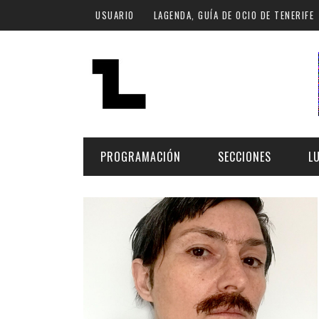
Pasar al contenido principal
USUARIO
LAGENDA, GUÍA DE OCIO DE TENERIFE
PROGRAMACIÓN
SECCIONES
L
MÚSICA
ART
FECHA
LU
ESCÉNICAS
SAL
Hoy
CULTURA
ESP
Plan Finde
GASTRONOMÍA
NO