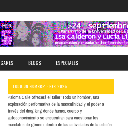
UGARES
BLOGS
ESPECIALES
'TODO UN HOMBRE' - HER 2025
E | MUSEOS
FESTIVAL BOREAL 2026
GAR
CATEGORIA
Paloma Calle ofrecerá el taller 'Todo un hombre', una
AS Y AUDITORIOS
FESTIVAL TAGANANA 2026
exploración performativa de la masculinidad y el poder a
Norte
Cultura
través del drag king donde humor, cuerpo y
ACIOS CULTURALES
TENERIFE PHE FESTIVAL 2026
autoconocimiento se encuentran para cuestionar los
Sur
Deporte y Naturaleza
CHE
XXVII VERANO DE CUENTO
mandatos de género, dentro de las actividades de la edición