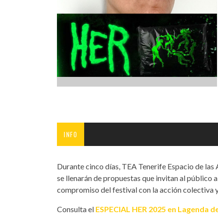
INFANTIL
LOC
CO
GA
FO
INFO
Durante cinco días, TEA Tenerife Espacio de las 
se llenarán de propuestas que invitan al público 
compromiso del festival con la acción colectiva y
Consulta el
ESPECIAL HER 2025 en Lagenda de