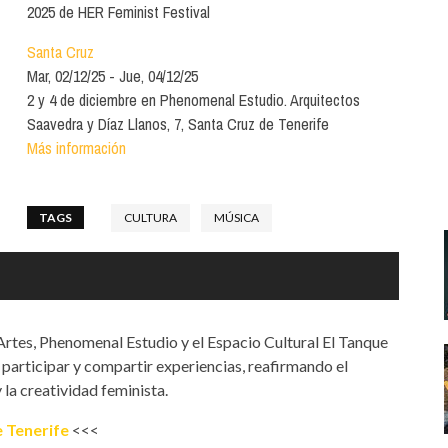
Santa Cruz | La Laguna
Gastro
2025 de HER Feminist Festival
ALES CON ACTUACIONES
Islas
Infantil
Santa Cruz
MERCIO
Mar, 02/12/25
Jue, 04/12/25
Música
2 y 4 de diciembre en Phenomenal Estudio. Arquitectos
STRO
Saavedra y Díaz Llanos, 7, Santa Cruz de Tenerife
Escénicas
Más información
RMATIVO
TAGS
CULTURA
MÚSICA
Artes, Phenomenal Estudio y el Espacio Cultural El Tanque
a participar y compartir experiencias, reafirmando el
 la creatividad feminista.
 Tenerife
<<<