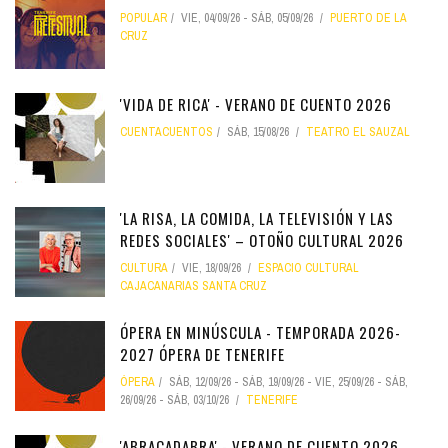
POPULAR
VIE, 04/09/26
-
SÁB, 05/09/26
PUERTO DE LA
CRUZ
'VIDA DE RICA' - VERANO DE CUENTO 2026
CUENTACUENTOS
SÁB, 15/08/26
TEATRO EL SAUZAL
'LA RISA, LA COMIDA, LA TELEVISIÓN Y LAS
REDES SOCIALES' – OTOÑO CULTURAL 2026
CULTURA
VIE, 18/09/26
ESPACIO CULTURAL
CAJACANARIAS SANTA CRUZ
ÓPERA EN MINÚSCULA - TEMPORADA 2026-
2027 ÓPERA DE TENERIFE
ÓPERA
SÁB, 12/09/26
-
SÁB, 19/09/26
-
VIE, 25/09/26
-
SÁB,
26/09/26
-
SÁB, 03/10/26
TENERIFE
'ABRACADABRA' - VERANO DE CUENTO 2026