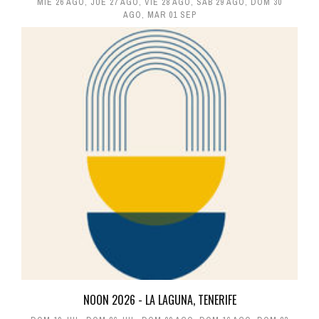
MIÉ 26 AGO
,
JUE 27 AGO
,
VIE 28 AGO
,
SÁB 29 AGO
,
DOM 30
AGO
,
MAR 01 SEP
NOON 2026 - LA LAGUNA, TENERIFE