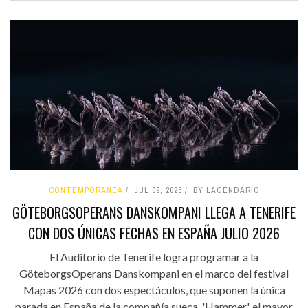
CONTEMPORÁNEA
JUL 09, 2026
BY LAGENDARIO
GÖTEBORGSOPERANS DANSKOMPANI LLEGA A TENERIFE
CON DOS ÚNICAS FECHAS EN ESPAÑA JULIO 2026
El Auditorio de Tenerife logra programar a la
GöteborgsOperans Danskompani en el marco del festival
Mapas 2026 con dos espectáculos, que suponen la única
parada en España de la compañía sueca. 'Hammer', el mayor