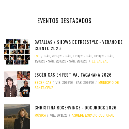
EVENTOS DESTACADOS
BATALLAS / SHOWS DE FREESTYLE - VERANO DE
CUENTO 2026
RAP
SÁB, 25/07/26
-
SÁB, 01/08/26
-
SÁB, 08/08/26
-
SÁB,
15/08/26
-
SÁB, 22/08/26
-
SÁB, 29/08/26
EL SAUZAL
ESCÉNICAS EN FESTIVAL TAGANANA 2026
ESCÉNICAS
VIE, 21/08/26
-
SÁB, 22/08/26
MUNICIPIO DE
SANTA CRUZ
CHRISTINA ROSENVINGE - DOCUROCK 2026
MÚSICA
VIE, 30/10/26
AGUERE ESPACIO CULTURAL