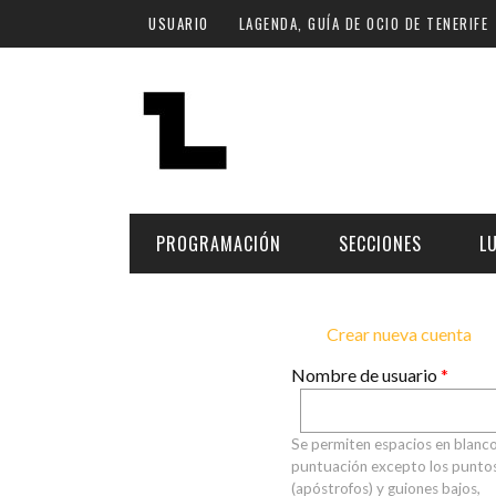
Pasar al contenido principal
USUARIO
LAGENDA, GUÍA DE OCIO DE TENERIFE
PROGRAMACIÓN
SECCIONES
L
Crear nueva cuenta
(so
MÚSICA
ART
FECHA
LU
Nombre de usuario
*
Primary tabs
ESCÉNICAS
SAL
Hoy
CULTURA
ESP
Se permiten espacios en blanco
Plan Finde
puntuación excepto los puntos,
GASTRONOMÍA
NO
(apóstrofos) y guiones bajos,