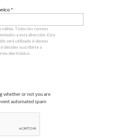
Santa Cruz | La Laguna
Gastro
ALES CON ACTUACIONES
ónico
*
Islas
Infantil
MERCIO
Música
o válida. Todos los correos
STRO
enviados a esta dirección. Esta
Escénicas
ólo será utilizada si deseas
RMATIVO
si decides suscribirte a
orreo electrónico.
ng whether or not you are
revent automated spam