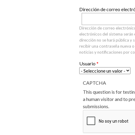
INFANTIL
LOC
Dirección de correo electr
CO
Dirección de correo electrónic
GA
electrónicos del sistema serán 
dirección no se hará pública y s
FO
recibir una contraseña nueva o 
noticias y notificaciones por c
Usuario
*
CAPTCHA
This question is for testi
a human visitor and to p
submissions.