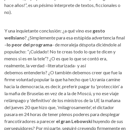
hace años!”, es un pésimo interprete de textos, ficcionales o
no).
Y una inquietante conclusión: ¿a qué vino ese
gesto
wellsiano
? ¿Simplemente para esa estúpida advertencia final
–
lo peor del programa
- de moraleja déspota diciéndole al
populacho: “¡Cuidado! No te creas todo lo que te dicen y
menos si es en la tele”? ¿O es que lo que se contó era,
realmente, la verdad –literaturizada- y así
debemos entenderlo? ¿O también debemos creer que fue la
firme voluntad popular la que ha hecho que Ucrania camine
hacia la democracia, es decir, preferir pagar tu 'protección' a
la mafia de Bruselas en vez de a la de Moscú, y no ese viaje
relámpago y 'definitivo' de los ministros de la UE la mañana
del jueves 20 que hizo que, 'milagrosamente', el dictador
pasara en 24 horas de tener plenos poderes para desplegar
francotiradores a parecer
el gran Lebowski
huyendo de sus
perseguidores? Por mi parte, seguiré creyendo firmemente en