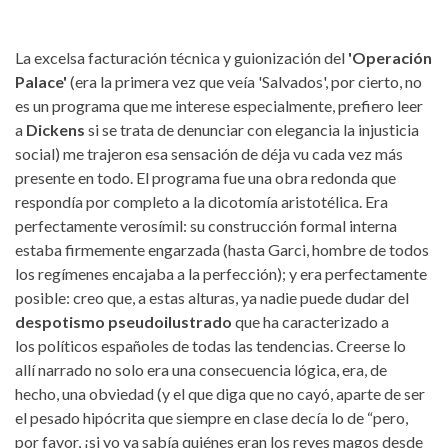
La excelsa facturación técnica y guionización del
'Operación
Palace'
(era la primera vez que veía 'Salvados', por cierto, no
es un programa que me interese especialmente, prefiero leer
a
Dickens
si se trata de denunciar con elegancia la injusticia
social) me trajeron esa sensación de déja vu cada vez más
presente en todo. El programa fue una obra redonda que
respondía por completo a la dicotomía aristotélica. Era
perfectamente verosímil: su construcción formal interna
estaba firmemente engarzada (hasta Garci, hombre de todos
los regímenes encajaba a la perfección); y era perfectamente
posible: creo que, a estas alturas, ya nadie puede dudar del
despotismo pseudoilustrado
que ha caracterizado a
los políticos españoles de todas las tendencias. Creerse lo
allí narrado no solo era una consecuencia lógica, era, de
hecho, una obviedad (y el que diga que no cayó, aparte de ser
el pesado hipócrita que siempre en clase decía lo de “pero,
por favor, ¡si yo ya sabía quiénes eran los reyes magos desde