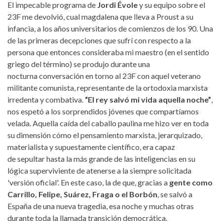
El impecable programa de
Jordi Évole
y su equipo sobre el
23F me devolvió, cual magdalena que lleva a Proust a su
infancia, a los años universitarios de comienzos de los 90. Una
de las primeras decepciones que sufrí con respecto a la
persona que entonces consideraba mi maestro (en el sentido
griego del término) se produjo durante una
nocturna conversación en torno al 23F con aquel veterano
militante comunista, representante de la ortodoxia marxista
irredenta y combativa.
“El rey salvó mi vida aquella noche”
,
nos espetó a los sorprendidos jóvenes que compartíamos
velada. Aquella caída del caballo paulina me hizo ver en toda
su dimensión cómo el pensamiento marxista, jerarquizado,
materialista y supuestamente científico, era capaz
de sepultar hasta la más grande de las inteligencias en su
lógica superviviente de atenerse a la siempre solicitada
'versión oficial'. En este caso, la de que, gracias a
gente como
Carrillo, Felipe, Suárez, Fraga o el Borbón
, se salvó a
España de una nueva tragedia, esa noche y muchas otras
durante toda la llamada transición democrática.