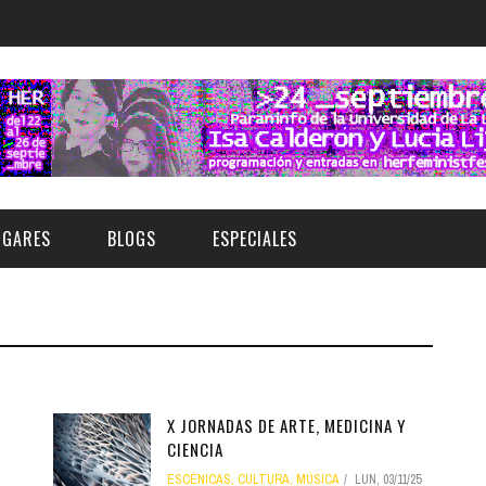
UGARES
BLOGS
ESPECIALES
E | MUSEOS
FESTIVAL BOREAL 2026
GAR
CATEGORIA
AS Y AUDITORIOS
FESTIVAL TAGANANA 2026
Norte
Cultura
ACIOS CULTURALES
X JORNADAS DE ARTE, MEDICINA Y
TENERIFE PHE FESTIVAL 2026
CIENCIA
Sur
Deporte y Naturaleza
CHE
XXVII VERANO DE CUENTO
ESCÉNICAS
,
CULTURA
,
MÚSICA
LUN, 03/11/25