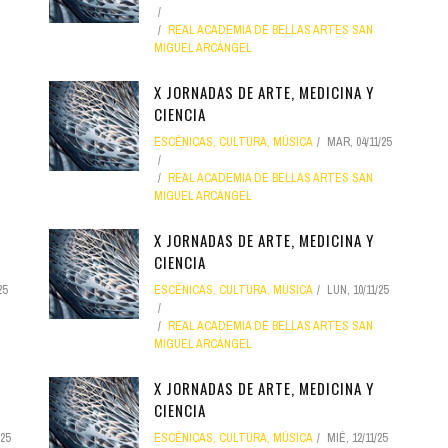
Santa Cruz | La Laguna
Gastro
ALES CON ACTUACIONES
REAL ACADEMIA DE BELLAS ARTES SAN
Islas
Infantil
MIGUEL ARCÁNGEL
MERCIO
Música
X JORNADAS DE ARTE, MEDICINA Y
STRO
CIENCIA
Escénicas
ESCÉNICAS
,
CULTURA
,
MÚSICA
MAR, 04/11/25
RMATIVO
REAL ACADEMIA DE BELLAS ARTES SAN
MIGUEL ARCÁNGEL
X JORNADAS DE ARTE, MEDICINA Y
CIENCIA
25
ESCÉNICAS
,
CULTURA
,
MÚSICA
LUN, 10/11/25
REAL ACADEMIA DE BELLAS ARTES SAN
MIGUEL ARCÁNGEL
X JORNADAS DE ARTE, MEDICINA Y
CIENCIA
/25
ESCÉNICAS
,
CULTURA
,
MÚSICA
MIÉ, 12/11/25