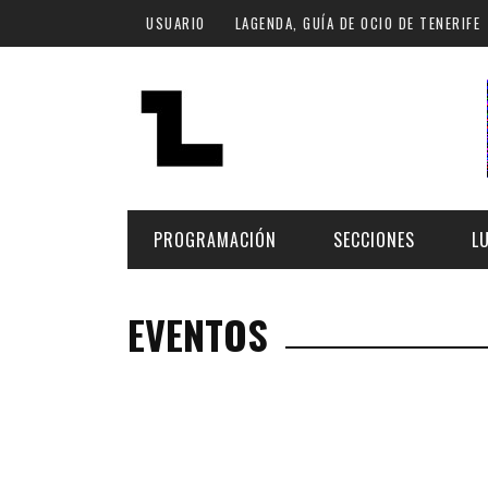
Pasar al contenido principal
USUARIO
LAGENDA, GUÍA DE OCIO DE TENERIFE
PROGRAMACIÓN
SECCIONES
L
EVENTOS
MÚSICA
ART
FECHA
LU
ESCÉNICAS
SAL
Hoy
CULTURA
ESP
Plan Finde
GASTRONOMÍA
NO