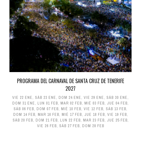
PROGRAMA DEL CARNAVAL DE SANTA CRUZ DE TENERIFE
2027
VIE 22 ENE
,
SÁB 23 ENE
,
DOM 24 ENE
,
VIE 29 ENE
,
SÁB 30 ENE
,
DOM 31 ENE
,
LUN 01 FEB
,
MAR 02 FEB
,
MIÉ 03 FEB
,
JUE 04 FEB
,
SÁB 06 FEB
,
DOM 07 FEB
,
MIÉ 10 FEB
,
VIE 12 FEB
,
SÁB 13 FEB
,
DOM 14 FEB
,
MAR 16 FEB
,
MIÉ 17 FEB
,
JUE 18 FEB
,
VIE 19 FEB
,
SÁB 20 FEB
,
DOM 21 FEB
,
LUN 22 FEB
,
MAR 23 FEB
,
JUE 25 FEB
,
VIE 26 FEB
,
SÁB 27 FEB
,
DOM 28 FEB