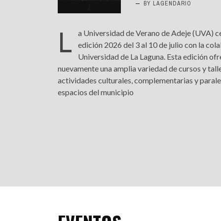
BY LAGENDARIO
INFANTIL
LOC
L
a Universidad de Verano de Adeje (UVA) c
CO
edición 2026 del 3 al 10 de julio con la col
GA
Universidad de La Laguna. Esta edición of
nuevamente una amplia variedad de cursos y tall
FO
actividades culturales, complementarias y paralel
espacios del municipio