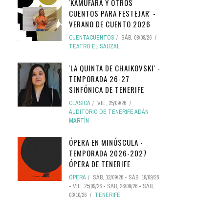
'KAMUFARA Y OTROS
CUENTOS PARA FESTEJAR' -
VERANO DE CUENTO 2026
CUENTACUENTOS
SÁB, 08/08/26
TEATRO EL SAUZAL
'LA QUINTA DE CHAIKOVSKI' -
TEMPORADA 26-27
SINFÓNICA DE TENERIFE
CLÁSICA
VIE, 25/09/26
AUDITORIO DE TENERIFE ADÁN
MARTÍN
ÓPERA EN MINÚSCULA -
TEMPORADA 2026-2027
ÓPERA DE TENERIFE
ÓPERA
SÁB, 12/09/26
-
SÁB, 19/09/26
-
VIE, 25/09/26
-
SÁB, 26/09/26
-
SÁB,
03/10/26
TENERIFE