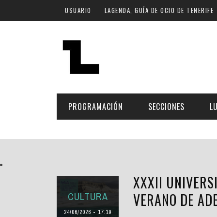
Pasar al contenido principal
USUARIO
LAGENDA, GUÍA DE OCIO DE TENERIFE
PROGRAMACIÓN
SECCIONES
L
MÚSICA
ART
FECHA
LU
ESCÉNICAS
SAL
XXXII UNIVERS
Hoy
CULTURA
ESP
CULTURA
VERANO DE AD
Plan Finde
GASTRONOMÍA
NO
24/06/2026 - 17:19