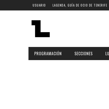
Pasar al contenido principal
USUARIO
LAGENDA, GUÍA DE OCIO DE TENERIFE
PROGRAMACIÓN
SECCIONES
L
MÚSICA
ART
FECHA
LU
ESCÉNICAS
SAL
Hoy
CULTURA
ESP
Plan Finde
GASTRONOMÍA
NO