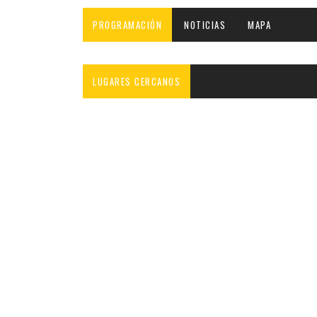
INFANTIL
LOC
PROGRAMACIÓN
NOTICIAS
MAPA
CO
GA
LUGARES CERCANOS
FO