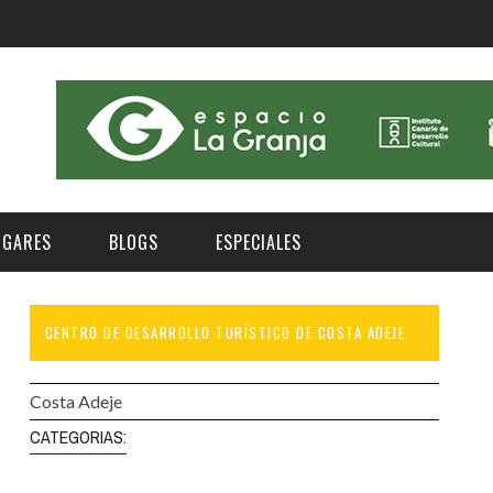
UGARES
BLOGS
ESPECIALES
CENTRO DE DESARROLLO TURÍSTICO DE COSTA ADEJE
E | MUSEOS
FESTIVAL BOREAL 2026
GAR
CATEGORIA
AS Y AUDITORIOS
FESTIVAL TAGANANA 2026
Costa Adeje
Norte
Cultura
ACIOS CULTURALES
TENERIFE PHE FESTIVAL 2026
CATEGORIAS:
Sur
Deporte y Naturaleza
CHE
XXVII VERANO DE CUENTO