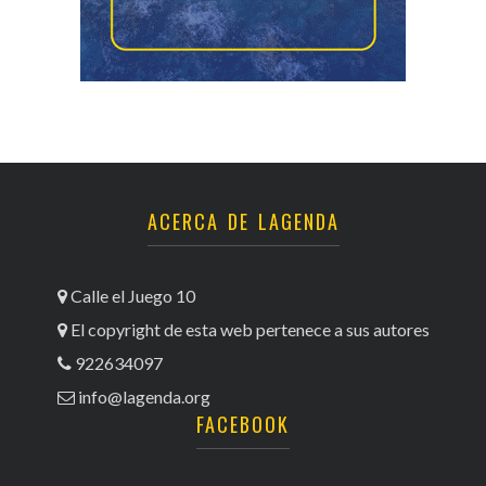
ACERCA DE LAGENDA
Calle el Juego 10
El copyright de esta web pertenece a sus autores
922634097
info@lagenda.org
FACEBOOK