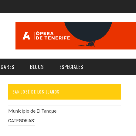
UGARES
BLOGS
ESPECIALES
SAN JOSÉ DE LOS LLANOS
E | MUSEOS
FESTIVAL BOREAL 2026
GAR
CATEGORIA
AS Y AUDITORIOS
FESTIVAL TAGANANA 2026
Municipio de El Tanque
Norte
Cultura
ACIOS CULTURALES
TENERIFE PHE FESTIVAL 2026
CATEGORIAS:
Sur
Deporte y Naturaleza
CHE
XXVII VERANO DE CUENTO