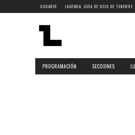
Pasar al contenido principal
USUARIO
LAGENDA, GUÍA DE OCIO DE TENERIFE
PROGRAMACIÓN
SECCIONES
L
MÚSICA
ART
FECHA
LU
ESCÉNICAS
SAL
Hoy
CULTURA
ESP
Plan Finde
GASTRONOMÍA
NO