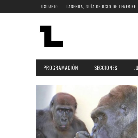
Pasar al contenido principal
USUARIO
LAGENDA, GUÍA DE OCIO DE TENERIFE
PROGRAMACIÓN
SECCIONES
L
MÚSICA
ART
FECHA
LU
ESCÉNICAS
SAL
Hoy
CULTURA
ESP
Plan Finde
GASTRONOMÍA
NO