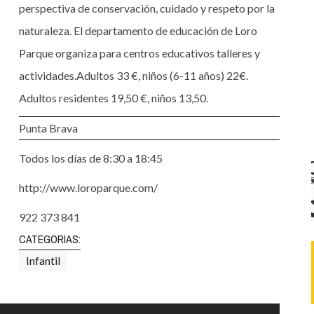
Santa Cruz | La Laguna
Gastro
perspectiva de conservación, cuidado y respeto por la
ALES CON ACTUACIONES
naturaleza. El departamento de educación de Loro
Islas
Infantil
MERCIO
Parque organiza para centros educativos talleres y
Música
actividades.Adultos 33 €, niños (6-11 años) 22€.
STRO
Escénicas
Adultos residentes 19,50 €, niños 13,50.
RMATIVO
Punta Brava
Todos los días de 8:30 a 18:45
http://www.loroparque.com/
922 373 841
CATEGORIAS:
Infantil