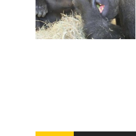
INFANTIL
LOC
CO
GA
FO