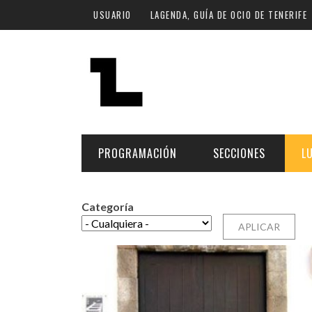
Pasar al contenido principal
USUARIO
LAGENDA, GUÍA DE OCIO DE TENERIFE
PROGRAMACIÓN
SECCIONES
L
Categoría
MÚSICA
ART
FECHA
LU
ESCÉNICAS
SAL
Hoy
CULTURA
ESP
Plan Finde
GASTRONOMÍA
NO