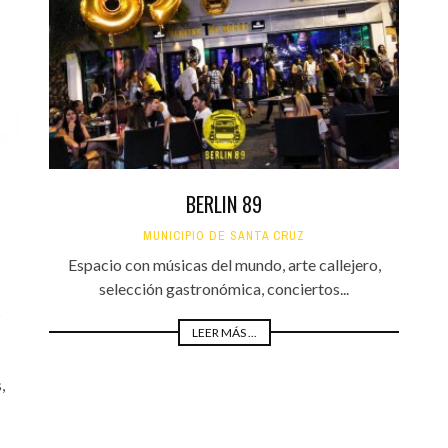
Santa Cruz | La Laguna
Gastro
ALES CON ACTUACIONES
XXVII VERANO DE CUENTO
Islas
Infantil
MERCIO
Música
STRO
Escénicas
RMATIVO
BERLIN 89
MUNICIPIO DE SANTA CRUZ
Espacio con músicas del mundo, arte callejero,
selección gastronómica, conciertos...
s
LEER MÁS ...
,