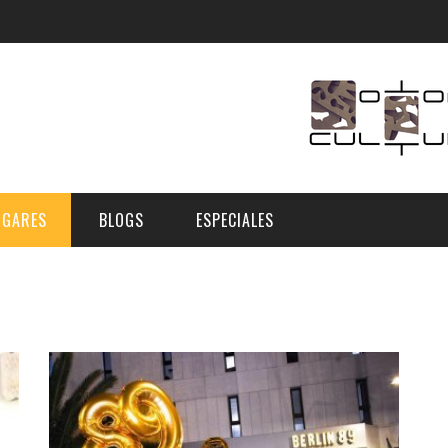
UGARES
BLOGS
ESPECIALES
E | MUSEOS
FESTIVAL BOREAL 2026
GAR
CATEGORIA
AS Y AUDITORIOS
FESTIVAL TAGANANA 2026
Norte
Cultura
ACIOS CULTURALES
NOCTÁMBULA TENERIFE
Sur
Deporte y Naturaleza
CHE
TENERIFE PHE FESTIVAL 2026