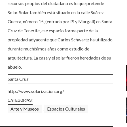
Santa Cruz | La Laguna
Gastro
recursos propios del ciudadano es lo que pretende
ALES CON ACTUACIONES
Solar. Solar también está situado en la calle Suárez
Islas
Infantil
MERCIO
Guerra, número 15, (entrada por Pi y Margall) en Santa
Música
Cruz de Tenerife, ese espacio forma parte de la
STRO
Escénicas
propiedad adyacente que Carlos Schwartz ha utilizado
RMATIVO
durante muchísimos años como estudio de
arquitectura. La casa y el solar fueron heredados de su
abuelo.
Santa Cruz
http://www.solarizacion.org/
CATEGORIAS:
Arte y Museos
,
Espacios Culturales