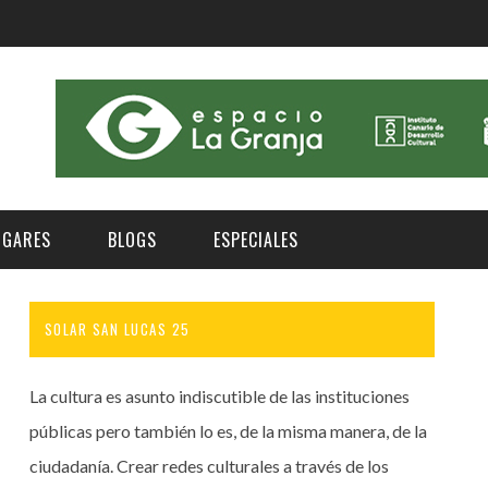
UGARES
BLOGS
ESPECIALES
SOLAR SAN LUCAS 25
E | MUSEOS
FESTIVAL BOREAL 2026
GAR
CATEGORIA
AS Y AUDITORIOS
FESTIVAL TAGANANA 2026
La cultura es asunto indiscutible de las instituciones
Norte
Cultura
ACIOS CULTURALES
TENERIFE PHE FESTIVAL 2026
públicas pero también lo es, de la misma manera, de la
Sur
Deporte y Naturaleza
ciudadanía. Crear redes culturales a través de los
CHE
XXVII VERANO DE CUENTO