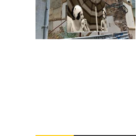
INFANTIL
LOC
CO
GA
FO