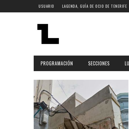
Pasar al contenido principal
USUARIO
LAGENDA, GUÍA DE OCIO DE TENERIFE
PROGRAMACIÓN
SECCIONES
L
MÚSICA
ART
FECHA
LU
ESCÉNICAS
SAL
Hoy
CULTURA
ESP
Plan Finde
GASTRONOMÍA
NO