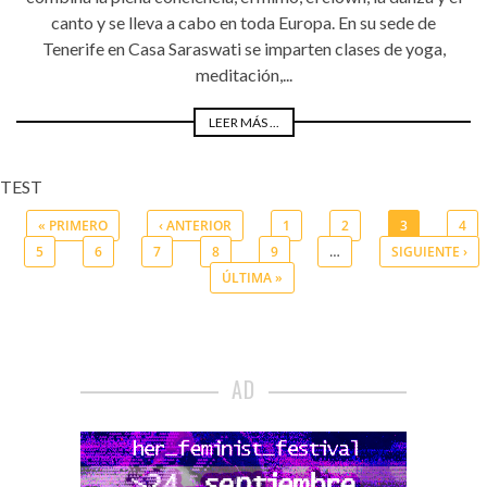
canto y se lleva a cabo en toda Europa. En su sede de
Tenerife en Casa Saraswati se imparten clases de yoga,
meditación,...
LEER MÁS ...
TEST
« PRIMERO
‹ ANTERIOR
1
2
3
4
5
6
7
8
9
…
SIGUIENTE ›
Páginas
ÚLTIMA »
AD