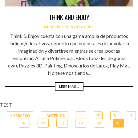
THINK AND ENJOY
MUNICIPIO DE SANTA CRUZ
Think & Enjoy cuenta con una gama amplia de productos
lúdicos/educativos, donde lo que importa es dejar volar la
imaginación y divertirse mientras se crea, podrás
encontrar: Arcilla Polimérica , Block (puzzles de goma
eva), Puzzles 3D, Painting, Dinosaurios de Látex, Play Mat.
No tenemos tienda...
LEER MÁS ...
TEST
« PRIMERO
‹ ANTERIOR
…
7
8
9
10
11
12
13
14
15
Páginas