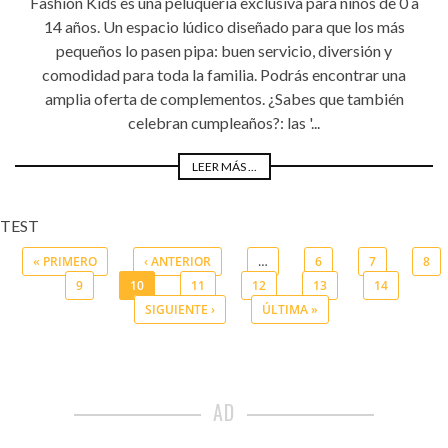
Fashion Kids es una peluquería exclusiva para niños de 0 a
14 años. Un espacio lúdico diseñado para que los más
pequeños lo pasen pipa: buen servicio, diversión y
comodidad para toda la familia. Podrás encontrar una
amplia oferta de complementos. ¿Sabes que también
celebran cumpleaños?: las '...
LEER MÁS ...
TEST
« PRIMERO
‹ ANTERIOR
…
6
7
8
9
10
11
12
13
14
Páginas
SIGUIENTE ›
ÚLTIMA »
AD