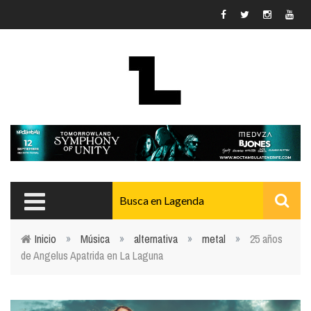
Pasar al contenido principal
Inicio
»
Música
»
alternativa
»
metal
»
25 años
de Angelus Apatrida en La Laguna
Usted está aquí