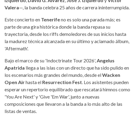
Izquierdo
,
David G. Álvarez
,
José J. Izquierdo
y
Víctor
Valera
—, la banda celebra 25 años de carrera ininterrumpida.
Este concierto en
Tenerife
no es solo una parada más; es
parte de una gira histórica donde la banda repasa su
trayectoria, desde los riffs demoledores de sus inicios hasta
la madurez técnica alcanzada en su último y aclamado álbum,
'Aftermath'.
Bajo el marco de su 'Indoctrinate Tour 2026',
Angelus
Apatrida
llega a las islas con un directo que ha sido pulido en
los escenarios más grandes del mundo, desde el
Wacken
Open Air
hasta el
Resurrection Fest
. Los asistentes pueden
esperar un repertorio equilibrado que rescatará himnos como
'You Are Next' y 'Give 'Em War', junto a nuevas
composiciones que llevaron a la banda a lo más alto de las
listas de ventas.