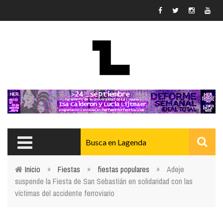
Pasar al contenido principal
Inicio
»
Fiestas
»
fiestas populares
»
Adeje
suspende la Fiesta de San Sebastián en solidaridad con las
Usted está aquí
víctimas del accidente ferroviario