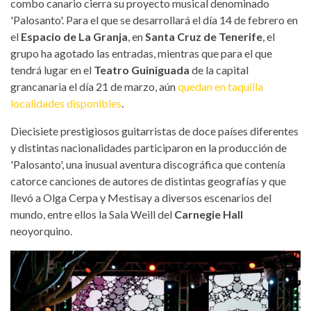
combo canario cierra su proyecto musical denominado
'Palosanto'. Para el que se desarrollará el día 14 de febrero en
el
Espacio de La Granj
a
, en
Santa Cruz de Tenerife
, el
grupo ha agotado las entradas, mientras que para el que
tendrá lugar en el
Teatro Guiniguada
de la capital
grancanaria el día 21 de marzo, aún
quedan en taquilla
localidades disponibles
.
Diecisiete prestigiosos guitarristas de doce países diferentes
y distintas nacionalidades participaron en la producción de
'Palosanto', una inusual aventura discográfica que contenía
catorce canciones de autores de distintas geografías y que
llevó a Olga Cerpa y Mestisay a diversos escenarios del
mundo, entre ellos la Sala Weill del
Carnegie Hall
neoyorquino.
olga-cerpa-mestisay-arona-2024.jpg