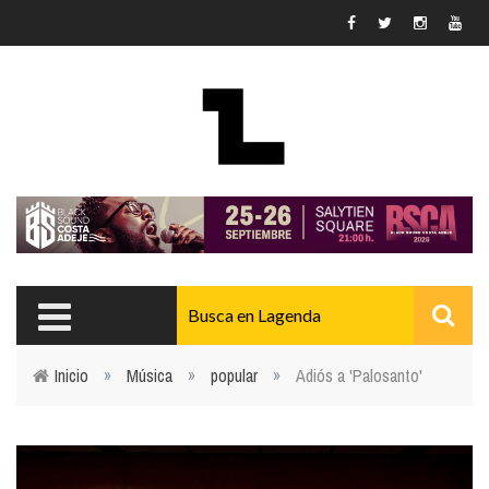
Pasar al contenido principal
Inicio
»
Música
»
popular
»
Adiós a 'Palosanto'
Usted está aquí