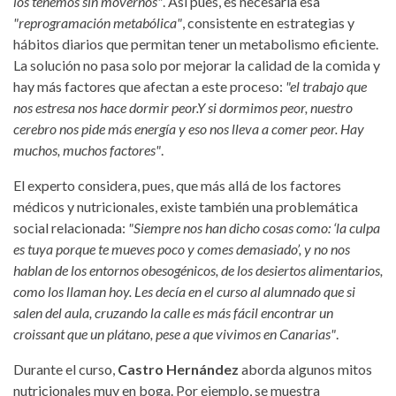
los tenemos sin movernos"
. Así pues, es necesaria esa
"reprogramación metabólica"
, consistente en estrategias y
hábitos diarios que permitan tener un metabolismo eficiente.
La solución no pasa solo por mejorar la calidad de la comida y
hay más factores que afectan a este proceso:
"el trabajo que
nos estresa nos hace dormir peor.Y si dormimos peor, nuestro
cerebro nos pide más energía y eso nos lleva a comer peor. Hay
muchos, muchos factores"
.
El experto considera, pues, que más allá de los factores
médicos y nutricionales, existe también una problemática
social relacionada:
"Siempre nos han dicho cosas como: ‘la culpa
es tuya porque te mueves poco y comes demasiado’, y no nos
hablan de los entornos obesogénicos, de los desiertos alimentarios,
como los llaman hoy. Les decía en el curso al alumnado que si
salen del aula, cruzando la calle es más fácil encontrar un
croissant que un plátano, pese a que vivimos en Canarias"
.
Durante el curso,
Castro Hernández
aborda algunos mitos
nutricionales muy en boga. Por ejemplo, se muestra