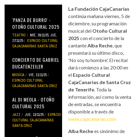
La Fundación CajaCanarias
continúa mañana viernes, 5 de
'PANZA DE BURRO' -
diciembre, su programación
OTOÑO CULTURAL 2025
musical del
Otoño Cultural
TEATRO
MIÉ, 26/11/25
,
JUE,
2025
con el concierto de la
27/11/25
ESPACIO CULTURAL
cantante
Alba Reche
, que
CAJACANARIAS SANTA CRUZ
presentará su último disco,
CONCIERTO DE GABRIEL
'No soy tu hombre'. El recital
DUCATENZEILER
dará comienzo a las 20:00 en
el
Espacio Cultural
MÚSICA
VIE, 21/11/25
ESPACIO CULTURAL
CajaCanarias de Santa Cruz
CAJACANARIAS SANTA CRUZ
de Tenerife
. Toda la
información, así como la venta
AL DI MEOLA - OTOÑO
de entradas, se encuentra
CULTURAL 2025
disponible a través de
JAZZ
JUE, 13/11/25
ESPACIO
www.cajacanarias.com
CULTURAL CAJACANARIAS
SANTA CRUZ
Alba Reche
es sinónimo de