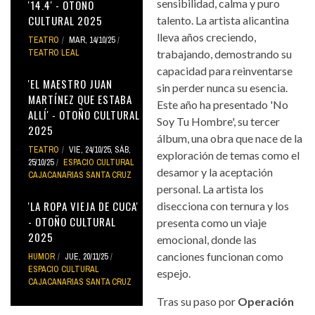
sensibilidad, calma y puro
'14.4' - OTOÑO
CULTURAL 2025
talento. La artista alicantina
lleva años creciendo,
TEATRO
MAR, 14/10/25
TEATRO LEAL
trabajando, demostrando su
capacidad para reinventarse
'EL MAESTRO JUAN
sin perder nunca su esencia.
MARTÍNEZ QUE ESTABA
Este año ha presentado 'No
ALLÍ' - OTOÑO CULTURAL
Soy Tu Hombre', su tercer
2025
álbum, una obra que nace de la
TEATRO
VIE, 24/10/25
,
SÁB,
exploración de temas como el
25/10/25
ESPACIO CULTURAL
desamor y la aceptación
CAJACANARIAS SANTA CRUZ
personal. La artista los
'LA ROPA VIEJA DE CUCA'
disecciona con ternura y los
- OTOÑO CULTURAL
presenta como un viaje
2025
emocional, donde las
canciones funcionan como
HUMOR
JUE, 20/11/25
ESPACIO CULTURAL
espejo.
CAJACANARIAS SANTA CRUZ
Tras su paso por
Operación