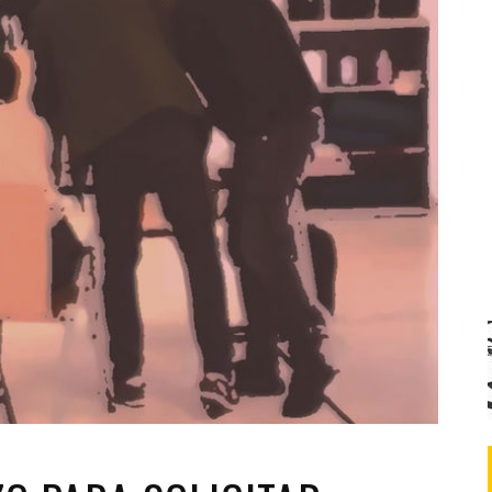
Santa Cruz | La Laguna
Gastro
ALES CON ACTUACIONES
Islas
Infantil
MERCIO
Música
STRO
Escénicas
RMATIVO