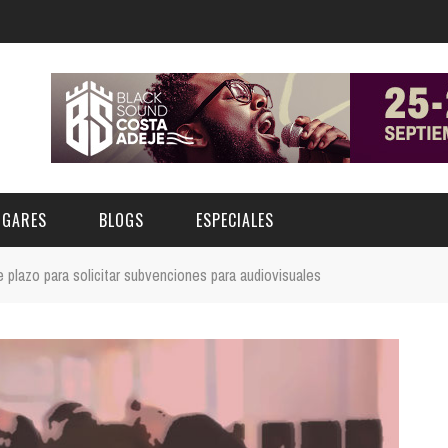
UGARES
BLOGS
ESPECIALES
 plazo para solicitar subvenciones para audiovisuales
E | MUSEOS
FESTIVAL BOREAL 2026
GAR
CATEGORIA
AS Y AUDITORIOS
FESTIVAL TAGANANA 2026
Norte
Cultura
ACIOS CULTURALES
TENERIFE PHE FESTIVAL 2026
Sur
Deporte y Naturaleza
CHE
XXVII VERANO DE CUENTO