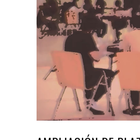
INFANTIL
LOC
CO
GA
FO