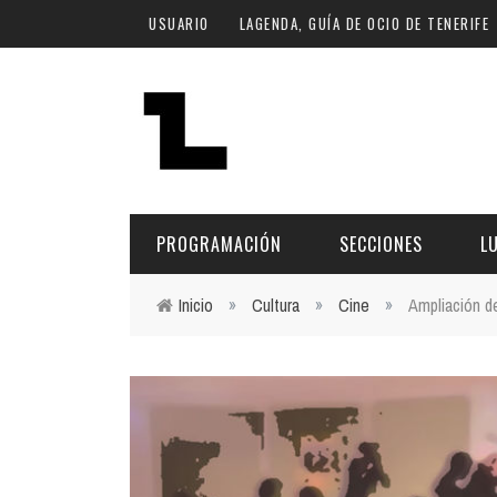
Pasar al contenido principal
USUARIO
LAGENDA, GUÍA DE OCIO DE TENERIFE
PROGRAMACIÓN
SECCIONES
L
Inicio
»
Cultura
»
Cine
»
Ampliación de
Usted está aquí
MÚSICA
ART
FECHA
LU
ESCÉNICAS
SAL
Hoy
CULTURA
ESP
Plan Finde
GASTRONOMÍA
NO