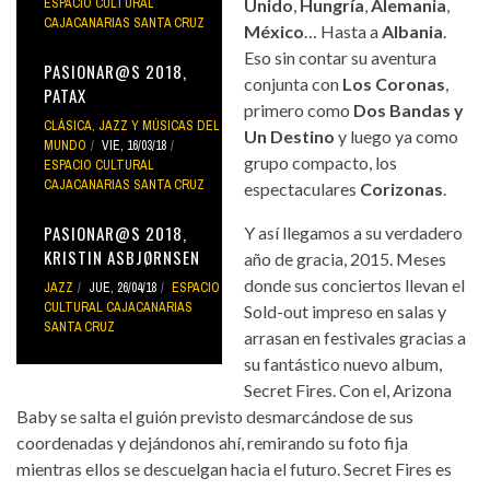
ESPACIO CULTURAL
Unido
,
Hungría
,
Alemania
,
CAJACANARIAS SANTA CRUZ
México
… Hasta a
Albania
.
Eso sin contar su aventura
PASIONAR@S 2018,
conjunta con
Los Coronas
,
PATAX
primero como
Dos Bandas y
CLÁSICA, JAZZ Y MÚSICAS DEL
Un Destino
y luego ya como
MUNDO
VIE, 16/03/18
grupo compacto, los
ESPACIO CULTURAL
CAJACANARIAS SANTA CRUZ
espectaculares
Corizonas
.
PASIONAR@S 2018,
Y así llegamos a su verdadero
KRISTIN ASBJØRNSEN
año de gracia, 2015. Meses
donde sus conciertos llevan el
JAZZ
JUE, 26/04/18
ESPACIO
CULTURAL CAJACANARIAS
Sold-out impreso en salas y
SANTA CRUZ
arrasan en festivales gracias a
su fantástico nuevo album,
Secret Fires. Con el, Arizona
Baby se salta el guión previsto desmarcándose de sus
coordenadas y dejándonos ahí, remirando su foto fija
mientras ellos se descuelgan hacia el futuro. Secret Fires es