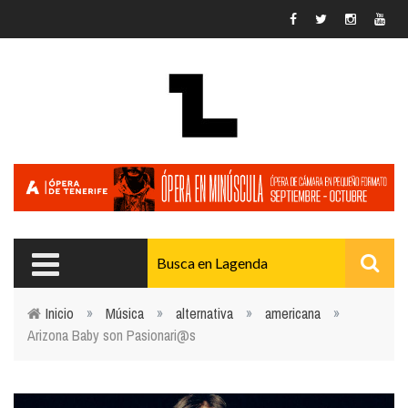
Pasar al contenido principal
Inicio
»
Música
»
alternativa
»
americana
»
Arizona Baby son Pasionari@s
Usted está aquí