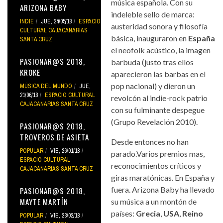
música española. Con su
ARIZONA BABY
indeleble sello de marca:
INDIE
JUE, 24/05/18
ESPACIO
austeridad sonora y filosofía
CULTURAL CAJACANARIAS
básica, inauguraron en
España
SANTA CRUZ
el neofolk acústico, la imagen
PASIONAR@S 2018,
barbuda (justo tras ellos
KROKE
aparecieron las barbas en el
pop nacional) y dieron un
MÚSICA DEL MUNDO
JUE,
21/06/18
ESPACIO CULTURAL
revolcón al indie-rock patrio
CAJACANARIAS SANTA CRUZ
con su fulminante despegue
(Grupo Revelación 2010).
PASIONAR@S 2018,
TROVEROS DE ASIETA
Desde entonces no han
POPULAR
VIE, 26/01/18
parado.Varios premios mas,
ESPACIO CULTURAL
reconocimientos críticos y
CAJACANARIAS SANTA CRUZ
giras maratónicas. En España y
fuera. Arizona Baby ha llevado
PASIONAR@S 2018,
MAYTE MARTÍN
su música a un montón de
países:
Grecia
,
USA
,
Reino
POPULAR
VIE, 23/02/18