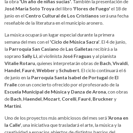
la obra
'Un año de niñas sucias'
. También la presentación de
José María Soto Troya
del libro
'Flores de Fuego'
el 18 de
junio en el
Centro Cultural de Los Cristianos
será una fecha
reseñable de la literatura en el municipio aronero.
La música ocupará un lugar especial durante la primera
semana del mes con el
'Ciclo de Música Sacra'
. El 4 de junio,
la
Parroquia San Casiano
de
Las Galletas
recibirá a la
soprano
Sally Li
, al violinista
José Fraguas
y al pianista
Vitalie Rotaru
, quienes interpretarán obras de
Bach
,
Vivaldi
,
Handel
,
Fauré
,
Webber
y
Schubert
. El ciclo continuará el 6
de junio en la
Parroquia Santa Isabel de Portugal
de
El
Fraile
con un concierto ofrecido por el profesorado de la
Escuela Municipal de Música y Danza de Arona
, con obras
de
Bach
,
Haendel
,
Mozart
,
Corelli
,
Fauré
,
Bruckner
y
Martini
.
Uno de los proyectos más ambiciosos del mes será
'Arona en
la Calle'
, una iniciativa que trasladará el arte, la música y la
creatividad a espacios abiertos de distintos barrios del