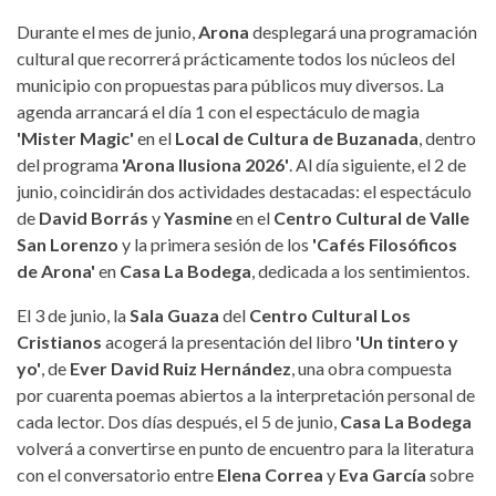
Durante el mes de junio,
Arona
desplegará una programación
cultural que recorrerá prácticamente todos los núcleos del
municipio con propuestas para públicos muy diversos. La
agenda arrancará el día 1 con el espectáculo de magia
'Mister Magic'
en el
Local de Cultura de Buzanada
, dentro
del programa
'Arona Ilusiona 2026'
. Al día siguiente, el 2 de
junio, coincidirán dos actividades destacadas: el espectáculo
de
David Borrás
y
Yasmine
en el
Centro Cultural de Valle
San Lorenzo
y la primera sesión de los
'Cafés Filosóficos
de Arona'
en
Casa La Bodega
, dedicada a los sentimientos.
El 3 de junio, la
Sala Guaza
del
Centro Cultural Los
Cristianos
acogerá la presentación del libro
'Un tintero y
yo'
, de
Ever David Ruiz Hernández
, una obra compuesta
por cuarenta poemas abiertos a la interpretación personal de
cada lector. Dos días después, el 5 de junio,
Casa La Bodega
volverá a convertirse en punto de encuentro para la literatura
con el conversatorio entre
Elena Correa
y
Eva García
sobre