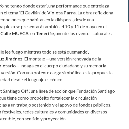
'Yo no tengo donde estar', una performance que entrelaza
en el tema 'El Gavilán' de
Violeta Parra
. La obra reflexiona
s emociones que habitan en la diáspora, desde una
ma pieza se presentará también el 10 y 11 de mayo en el
de Calle MUECA
, en
Tenerife
, uno de los eventos culturales
die lee fuego mientras todo se está quemando',
uz Jiménez
. El montaje —una versión renovada de la
oletario
— indaga en el cuerpo ciudadano y su memoria
a versión. Con una potente carga simbólica, esta propuesta
iedad desde el lenguaje escénico.
 Santiago Off', una línea de acción que Fundación Santiago
ue tiene como propósito fortalecer la circulación
acias a un trabajo sostenido y el apoyo de fondos públicos,
 festivales, redes culturales y comunidades en diversos
tenible, con sentido y proyección.