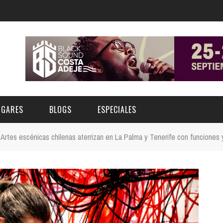
UGARES
BLOGS
ESPECIALES
Artes escénicas chilenas aterrizan en La Palma y Tenerife con funciones y
E | MUSEOS
FESTIVAL BOREAL 2026
GAR
CATEGORIA
AS Y AUDITORIOS
FESTIVAL TAGANANA 2026
Norte
Cultura
ACIOS CULTURALES
TENERIFE PHE FESTIVAL 2026
Sur
Deporte y Naturaleza
CHE
XXVII VERANO DE CUENTO