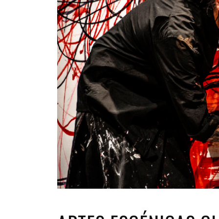
INFANTIL
LOC
CO
GA
FO