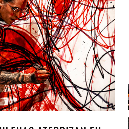
Santa Cruz | La Laguna
Gastro
ALES CON ACTUACIONES
Islas
Infantil
MERCIO
Música
STRO
Escénicas
RMATIVO