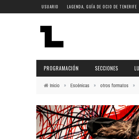
Pasar al contenido principal
USUARIO
LAGENDA, GUÍA DE OCIO DE TENERIFE
PROGRAMACIÓN
SECCIONES
L
Inicio
»
Escénicas
»
otros formatos
»
Usted está aquí
MÚSICA
ART
FECHA
LU
ESCÉNICAS
SAL
Hoy
CULTURA
ESP
Plan Finde
GASTRONOMÍA
NO