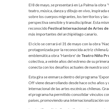
El 8 de mayo, se presentará en La Palma la obra 
teatro, música, danza y dibujo en vivo, inspirada 
sobre los cuerpos migrantes, los territorios y la
perspectiva sensible y transdisciplinar. Esta mis
reconocido
Festival Internacional de Artes 
más importantes del archipiélago canario.
El ciclo se cerrará el 31 de mayo con la obra 'Na
protagonizada por la reconocida actriz chilena
L
emblemática obra 'Hambre' de
Teatro Niño Pr
colectiva, a veinte años del estreno de su primer
conecta con los desafíos actuales de nuestra soc
Esta gira se enmarca dentro del programa 'Export
Off viene desarrollando desde hace ocho años y q
internacional de las artes escénicas chilenas. Gr
el programa ha permitido consolidar vínculos con
países, promoviendo una internacionalización sos