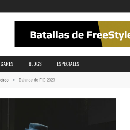
UGARES
BLOGS
ESPECIALES
circo
»
Balance de FIC 2023
E | MUSEOS
FESTIVAL BOREAL 2026
GAR
CATEGORIA
AS Y AUDITORIOS
FESTIVAL TAGANANA 2026
Norte
Cultura
ACIOS CULTURALES
NOCTÁMBULA TENERIFE
Sur
Deporte y Naturaleza
CHE
TENERIFE PHE FESTIVAL 2026