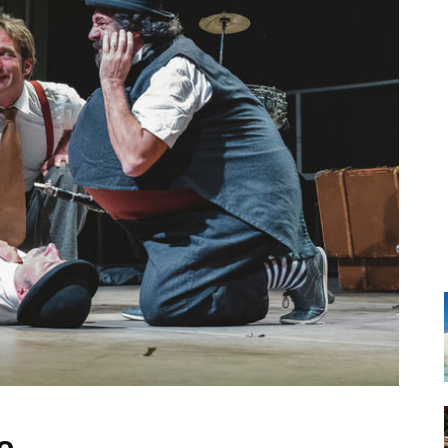
Santa Cruz | La Laguna
Gastro
ALES CON ACTUACIONES
XXVII VERANO DE CUENTO
Islas
Infantil
MERCIO
Música
STRO
Escénicas
RMATIVO