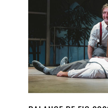
INFANTIL
LOC
CO
GA
FO