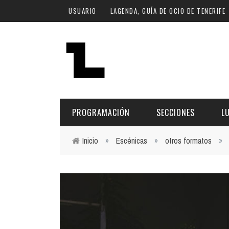
Pasar al contenido principal
USUARIO
LAGENDA, GUÍA DE OCIO DE TENERIFE
PROGRAMACIÓN
SECCIONES
L
Inicio
»
Escénicas
»
otros formatos
»
Usted está aquí
MÚSICA
ART
FECHA
LU
ESCÉNICAS
SAL
Hoy
CULTURA
ESP
Plan Finde
GASTRONOMÍA
NO