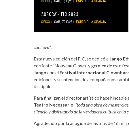
CIRCO
SÁB, 07/10/23
ESPACIO LA GRANJA
'AURORA' - FIC 2023
CIRCO
SÁB, 07/10/23
ESPACIO LA GRANJA
conlleva”
.
Esta nueva edición del FIC, se dedicó a
Jango E
corriente “Nouveau Clown” y germen de este festi
Jango
con el
Festival Internacional Clownbar
ediciones, y su intención de acompañarnos tambi
discípulos.
Para finalizar, el director artístico hace hincapié
Teatro Necessario
,
“toda una obra de masterclass
silencio y disfrutando de la verdadera cultura en la c
Agradecido por la acogida de las más de 16 mil