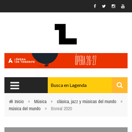
Pasar al contenido principal
Inicio
»
Música
»
clásica, jazz y músicas del mundo
»
música del mundo
»
Boreal 2020
Usted está aquí