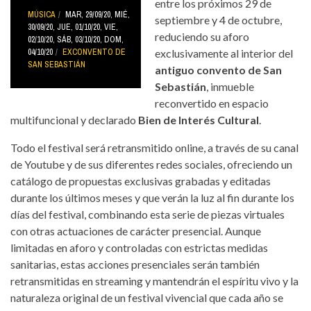
entre los próximos 29 de
MÚSICA
MAR, 29/09/20
,
MIÉ,
septiembre y 4 de octubre,
30/09/20
,
JUE, 01/10/20
,
VIE,
reduciendo su aforo
02/10/20
,
SÁB, 03/10/20
,
DOM,
04/10/20
EXCONVENTO DE
exclusivamente al interior del
SAN SEBASTIÁN
antiguo convento de San
Sebastián
, inmueble
reconvertido en espacio
multifuncional y declarado
Bien de Interés Cultural
.
Todo el festival será retransmitido online, a través de su canal
de Youtube y de sus diferentes redes sociales, ofreciendo un
catálogo de propuestas exclusivas grabadas y editadas
durante los últimos meses y que verán la luz al fin durante los
días del festival, combinando esta serie de piezas virtuales
con otras actuaciones de carácter presencial. Aunque
limitadas en aforo y controladas con estrictas medidas
sanitarias, estas acciones presenciales serán también
retransmitidas en streaming y mantendrán el espíritu vivo y la
naturaleza original de un festival vivencial que cada año se