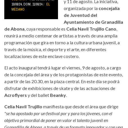
y 11 de agosto. La iniciativa,
10/08/24
,
DOM, 11/08/24
EL
organizada por la
concejalía
MÉDANO
de Juventud del
Ayuntamiento de Granadilla
de Abona
, cuya responsable es
Celia Navil Trujillo Cano
,
reunirá a medio centenar de artistas a través de una amplia
programación que gira en torno a la cultura urbana juvenil, a
través de la música, el deporte y el arte, en diferentes
localizaciones de este enclave costero.
El acto inaugural tendrá lugar el viernes, 9 de agosto, a cargo
de la concejala del área y de los protagonistas de este evento,
a partir de las 20.30, en la plaza central. En este día se podrá
disfrutar de exhibiciones de skate y de las actuaciones de
Acroflyers
y del ballet
Beanky
.
Celia Navil Trujillo
manifiesta que desde el área que dirige
"se ha apostado por un festival por y para los jóvenes, con el
objetivo primordial de poner en valor el talento juvenil en
Granadilla de Abona, a través de un formato innovador y con una