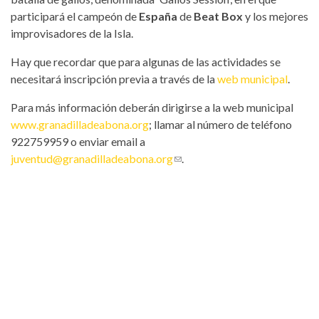
participará el campeón de
España
de
Beat Box
y los mejores
improvisadores de la Isla.
Hay que recordar que para algunas de las actividades se
necesitará inscripción previa a través de la
web municipal
.
Para más información deberán dirigirse a la web municipal
www.granadilladeabona.org
; llamar al número de teléfono
922759959 o enviar email a
juventud@granadilladeabona.org
(link sends e-mail)
.