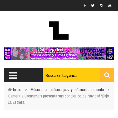
Pasar al contenido principal
Inicio
»
Música
»
clásica, jazz y músicas del mundo
»
Camerata Lacunensis presenta sus conciertos de Navidad 'Bajo
Usted está aquí
La Estrella'