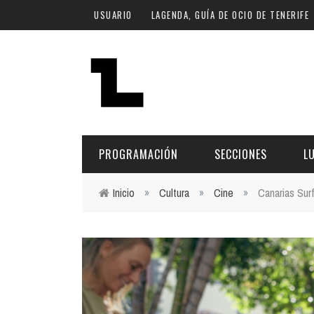
Pasar al contenido principal
USUARIO
LAGENDA, GUÍA DE OCIO DE TENERIFE
PROGRAMACIÓN
SECCIONES
L
Inicio
»
Cultura
»
Cine
»
Canarias Sur
Usted está aquí
MÚSICA
ART
FECHA
LU
ESCÉNICAS
SAL
Hoy
CULTURA
ESP
Plan Finde
GASTRONOMÍA
NO