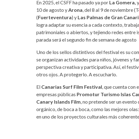
En 2025, el CSFF ha pasado ya por
La Gomera,
y
10 de agosto y
Arona
, del 8 al 9 de noviembre (T
(
Fuerteventura
) y
Las Palmas de Gran Canari
logra adaptar su esencia a cada contexto, traba
patrimoniales o abiertos, y tejiendo redes entre i
parada será el segundo fin de semana de agosto
Uno de los sellos distintivos del festival es su 
se organizan actividades para niños, jóvenes y f
perspectiva creativa y participativa. Así, el festi
otros ojos. A protegerlo. A escucharlo.
El
Canarias Surf Film Festival
, que cuenta con 
empresas públicas
Promotur Turismo Islas Ca
Canary Islands Film
, no pretende ser un evento 
orgánico, de boca a boca, como las mejores olas: 
en uno de los proyectos culturales más coherente