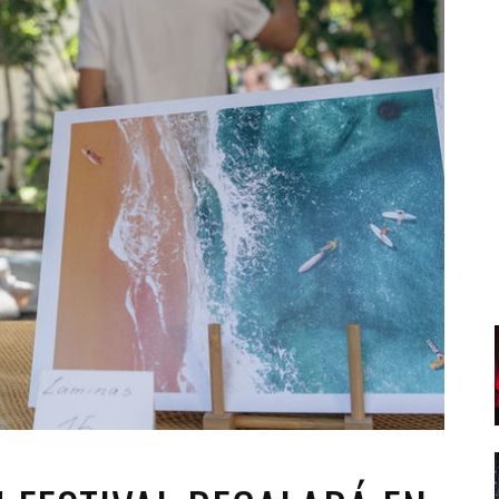
Santa Cruz | La Laguna
Gastro
ALES CON ACTUACIONES
Islas
Infantil
MERCIO
Música
STRO
Escénicas
RMATIVO