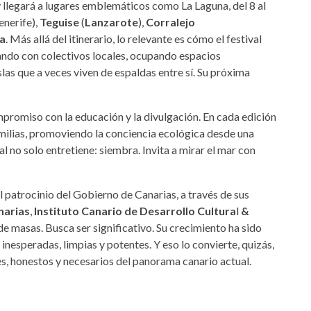
 llegará a lugares emblemáticos como La Laguna, del 8 al
enerife),
Teguise
(
Lanzarote
),
Corralejo
a
. Más allá del itinerario, lo relevante es cómo el festival
jando con colectivos locales, ocupando espacios
slas que a veces viven de espaldas entre sí. Su próxima
compromiso con la educación y la divulgación. En cada edición
amilias, promoviendo la conciencia ecológica desde una
val no solo entretiene: siembra. Invita a mirar el mar con
el patrocinio del Gobierno de Canarias, a través de sus
narias
,
Instituto Canario de Desarrollo Cultura
l
&
de masas. Busca ser significativo. Su crecimiento ha sido
inesperadas, limpias y potentes. Y eso lo convierte, quizás,
s, honestos y necesarios del panorama canario actual.