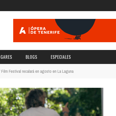
UGARES
BLOGS
ESPECIALES
f Film Festival recalará en agosto en La Laguna
E | MUSEOS
FESTIVAL BOREAL 2026
GAR
CATEGORIA
AS Y AUDITORIOS
FESTIVAL TAGANANA 2026
Norte
Cultura
ACIOS CULTURALES
TENERIFE PHE FESTIVAL 2026
Sur
Deporte y Naturaleza
CHE
XXVII VERANO DE CUENTO