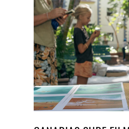
INFANTIL
LOC
CO
GA
FO