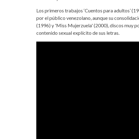
Los primeros trabajos ‘Cuentos para adultos’ (199
por el público venezolano, aunque su consolidaci
(1996) y 'Miss Mujerzuela' (2000), discos muy pop
contenido sexual explícito de sus letras.