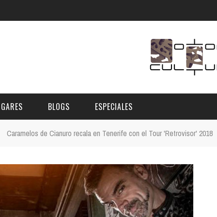
UGARES
BLOGS
ESPECIALES
»
Caramelos de Cianuro recala en Tenerife con el Tour 'Retrovisor' 2018
E | MUSEOS
FESTIVAL BOREAL 2026
GAR
CATEGORIA
AS Y AUDITORIOS
FESTIVAL TAGANANA 2026
Norte
Cultura
ACIOS CULTURALES
TENERIFE PHE FESTIVAL 2026
Sur
Deporte y Naturaleza
CHE
XXVII VERANO DE CUENTO