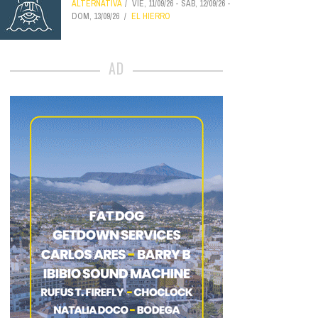
ALTERNATIVA
VIE, 11/09/26
-
SÁB, 12/09/26
-
DOM, 13/09/26
EL HIERRO
AD