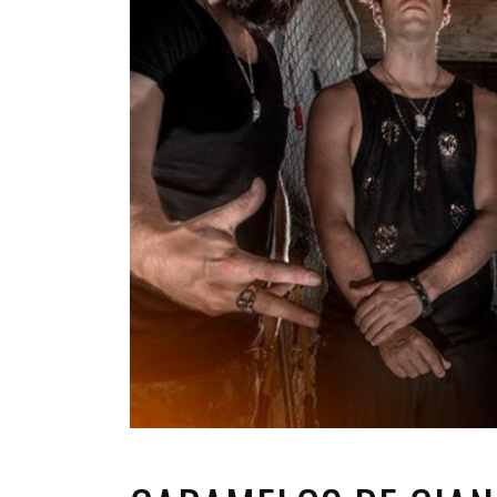
INFANTIL
LOC
CO
GA
FO