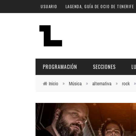
Pasar al contenido principal
USUARIO
LAGENDA, GUÍA DE OCIO DE TENERIFE
PROGRAMACIÓN
SECCIONES
L
Inicio
»
Música
»
alternativa
»
rock
Usted está aquí
MÚSICA
ART
FECHA
LU
ESCÉNICAS
SAL
Hoy
CULTURA
ESP
Plan Finde
GASTRONOMÍA
NO