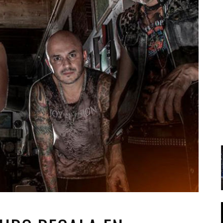
Santa Cruz | La Laguna
Gastro
ALES CON ACTUACIONES
Islas
Infantil
MERCIO
Música
STRO
Escénicas
RMATIVO