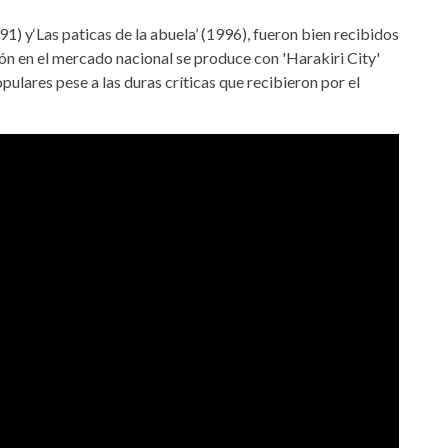
1) y‘Las paticas de la abuela’ (1996), fueron bien recibidos
ón en el mercado nacional se produce con 'Harakiri City'
ulares pese a las duras críticas que recibieron por el