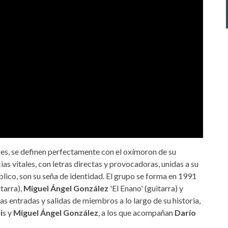
s, se definen perfectamente con el oxímoron de su
as vitales, con letras directas y provocadoras, unidas a su
blico, son su seña de identidad. El grupo se forma en 1991
tarra),
Miguel Ángel González
'El Enano' (guitarra) y
as entradas y salidas de miembros a lo largo de su historia,
i
s y
Miguel Ángel González
, a los que acompañan
Darío