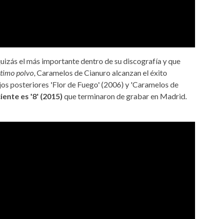
quizás el más importante dentro de su discografía y que
ltimo polvo
, Caramelos de Cianuro alcanzan el éxito
os posteriores 'Flor de Fuego' (2006) y 'Caramelos de
ente es '8' (2015)
que terminaron de grabar en Madrid.