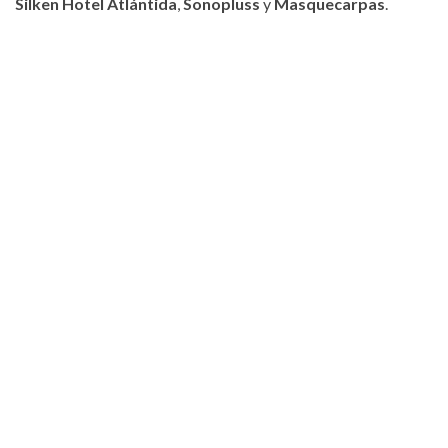
Silken Hotel Atlántida
,
Sonopluss
y
Masquecarpas
.