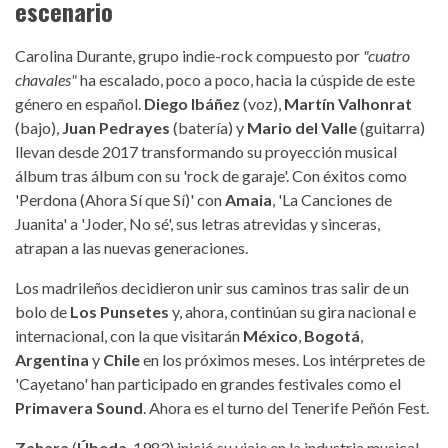
escenario
Carolina Durante, grupo indie-rock compuesto por
"cuatro
chavales"
ha escalado, poco a poco, hacia la cúspide de este
género en español.
Diego Ibáñez
(voz),
Martín Valhonrat
(bajo),
Juan Pedrayes
(batería) y
Mario del Valle
(guitarra)
llevan desde 2017 transformando su proyección musical
álbum tras álbum con su 'rock de garaje'. Con éxitos como
'Perdona (Ahora Sí que Sí)' con
Amaia
, 'La Canciones de
Juanita' a 'Joder, No sé', sus letras atrevidas y sinceras,
atrapan a las nuevas generaciones.
Los madrileños decidieron unir sus caminos tras salir de un
bolo de
Los Punsetes
y, ahora, continúan su gira nacional e
internacional, con la que visitarán
México
,
Bogotá
,
Argentina
y
Chile
en los próximos meses. Los intérpretes de
'Cayetano' han participado en grandes festivales como el
Primavera Sound
. Ahora es el turno del Tenerife Peñón Fest.
Zahara
(
Úbeda
, 1983) inició su viaje en la industria musical