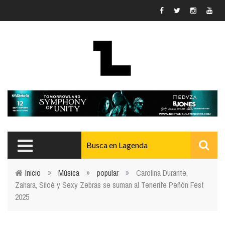
Pasar al contenido principal
Inicio
»
Música
»
popular
»
Carolina Durante,
Zahara, Siloé y Sexy Zebras se suman al Tenerife Peñón Fest
Usted está aquí
2025