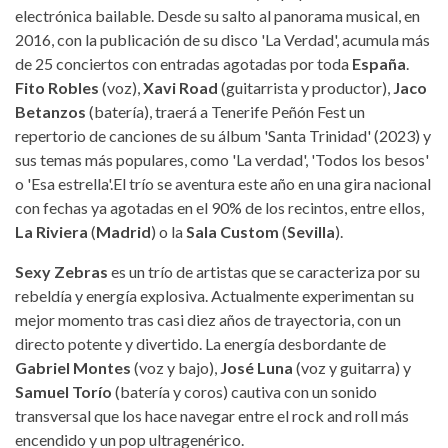
electrónica bailable. Desde su salto al panorama musical, en
2016, con la publicación de su disco 'La Verdad', acumula más
de 25 conciertos con entradas agotadas por toda
España
.
Fito Robles
(voz),
Xavi Road
(guitarrista y productor),
Jaco
Betanzos
(batería), traerá a Tenerife Peñón Fest un
repertorio de canciones de su álbum 'Santa Trinidad' (2023) y
sus temas más populares, como 'La verdad', 'Todos los besos'
o 'Esa estrella'.El trío se aventura este año en una gira nacional
con fechas ya agotadas en el 90% de los recintos, entre ellos,
La Riviera
(
Madrid
) o la
Sala Custom
(
Sevilla
).
Sexy Zebras
es un trío de artistas que se caracteriza por su
rebeldía y energía explosiva. Actualmente experimentan su
mejor momento tras casi diez años de trayectoria, con un
directo potente y divertido. La energía desbordante de
Gabriel Montes
(voz y bajo),
José Luna
(voz y guitarra) y
Samuel Torío
(batería y coros) cautiva con un sonido
transversal que los hace navegar entre el rock and roll más
encendido y un pop ultragenérico.