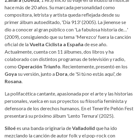
hace más de 20 años. Su marcada personalidad como
compositora, letrista y artista queda reflejada desde su
primer álbum autoeditado, 'Día 913' (2005). La jienense se
dio a conocer al gran público con 'La fabulosa historia de…'
(2009), consiguiendo que su tema 'Merezco' fuera la canción
oficial de la
Vuelta Ciclista a España
de ese año.
Actualmente, cuenta con 11 álbumes, dos libros y ha
colaborado con distintos programas de televisión y radio,
como
Operación Triunfo
. Recientemente, presentó en los
Goya
su versión, junto a
Dora
, de 'Si tú no estás aquí', de
Rosana
.
La polifacética cantante, apasionada por el arte y las historias
personales, vuelca en sus proyectos su filosofía feminista y
defensora de los derechos humanos. En el Tenerife Peñón Fest
presentará su próximo álbum 'Lento Ternura' (2025).
Siloé
es una banda originaria de
Valladolid
que ha ido
mezclando la canción de autor folk y el pop-rock con