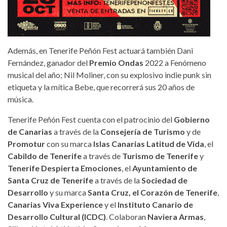
Además, en Tenerife Peñón Fest actuará también Dani
Fernández, ganador del
Premio Ondas
2022 a Fenómeno
musical del año; Nil Moliner, con su explosivo indie punk sin
etiqueta y la mítica Bebe, que recorrerá sus 20 años de
música.
Tenerife Peñón Fest cuenta con el patrocinio del
Gobierno
de Canarias
a través de la
Consejería de Turismo
y de
Promotur
con su marca
Islas Canarias Latitud de Vida
, el
Cabildo de Tenerife
a través de
Turismo de Tenerife
y
Tenerife Despierta Emociones
, el
Ayuntamiento de
Santa Cruz de Tenerife
a través de la
Sociedad de
Desarrollo
y su marca
Santa Cruz, el Corazón de Tenerife
,
Canarias Viva Experience
y el
Instituto Canario de
Desarrollo Cultural (ICDC)
. Colaboran
Naviera Armas
,