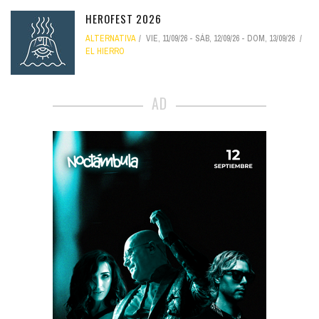
HEROFEST 2026
ALTERNATIVA
VIE, 11/09/26
-
SÁB, 12/09/26
-
DOM, 13/09/26
EL HIERRO
AD