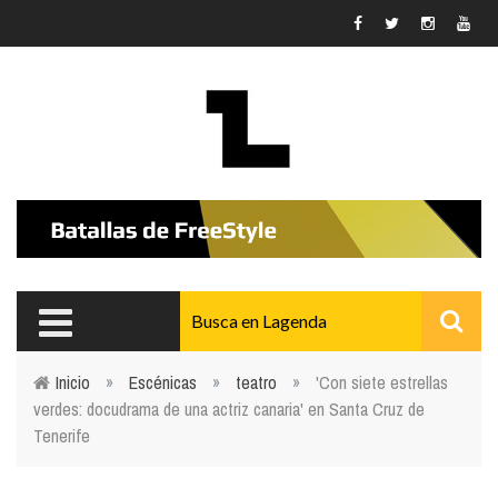
Pasar al contenido principal
Inicio
»
Escénicas
»
teatro
»
'Con siete estrellas
verdes: docudrama de una actriz canaria' en Santa Cruz de
Usted está aquí
Tenerife