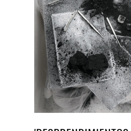
INFANTIL
LOC
CO
GA
FO