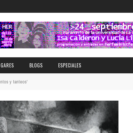
UGARES
BLOGS
ESPECIALES
ntos y tanteos'
E | MUSEOS
FESTIVAL BOREAL 2026
GAR
CATEGORIA
AS Y AUDITORIOS
FESTIVAL TAGANANA 2026
Norte
Cultura
ACIOS CULTURALES
NOCTÁMBULA TENERIFE
Sur
Deporte y Naturaleza
CHE
TENERIFE PHE FESTIVAL 2026