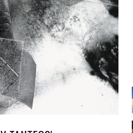
Santa Cruz | La Laguna
Gastro
ALES CON ACTUACIONES
XXVII VERANO DE CUENTO
Islas
Infantil
MERCIO
Música
STRO
Escénicas
RMATIVO