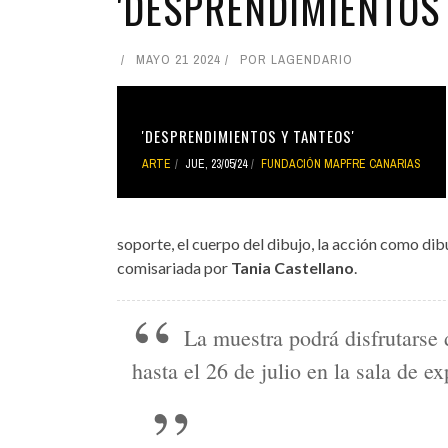
'DESPRENDIMIENTOS 
MAYO 21 2024
POR
LAGENDARIO
'DESPRENDIMIENTOS Y TANTEOS'
ARTE
JUE, 23/05/24
FUNDACIÓN MAPFRE CANARIAS
soporte, el cuerpo del dibujo, la acción como dib
comisariada por
Tania Castellano
.
La muestra podrá disfrutarse 
hasta el 26 de julio en la sala de 