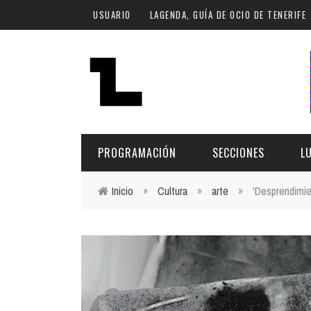
Pasar al contenido principal
USUARIO
LAGENDA, GUÍA DE OCIO DE TENERIFE
PROGRAMACIÓN
SECCIONES
L
Inicio
»
Cultura
»
arte
»
'Desprendimie
Usted está aquí
MÚSICA
ART
FECHA
LU
ESCÉNICAS
SAL
Hoy
CULTURA
ESP
Plan Finde
GASTRONOMÍA
NO