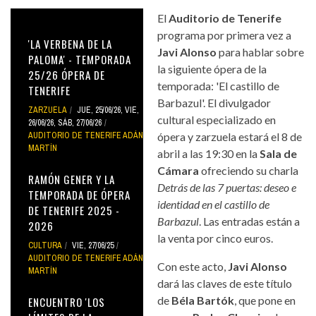
El
Auditorio de Tenerife
programa por primera vez a
'LA VERBENA DE LA
Javi Alonso
para hablar sobre
PALOMA' - TEMPORADA
la siguiente ópera de la
25/26 ÓPERA DE
temporada: 'El castillo de
TENERIFE
Barbazul'. El divulgador
ZARZUELA
JUE, 25/06/26
,
VIE,
cultural especializado en
26/06/26
,
SÁB, 27/06/26
AUDITORIO DE TENERIFE ADÁN
ópera y zarzuela estará el 8 de
MARTÍN
abril a las 19:30 en la
Sala de
Cámara
ofreciendo su charla
RAMÓN GENER Y LA
Detrás de las 7 puertas: deseo e
TEMPORADA DE ÓPERA
identidad en el castillo de
DE TENERIFE 2025 -
Barbazul
. Las entradas están a
2026
la venta por cinco euros.
CULTURA
VIE, 27/06/25
AUDITORIO DE TENERIFE ADÁN
Con este acto,
Javi Alonso
MARTÍN
dará las claves de este título
de
Béla Bartók
, que pone en
ENCUENTRO 'LOS