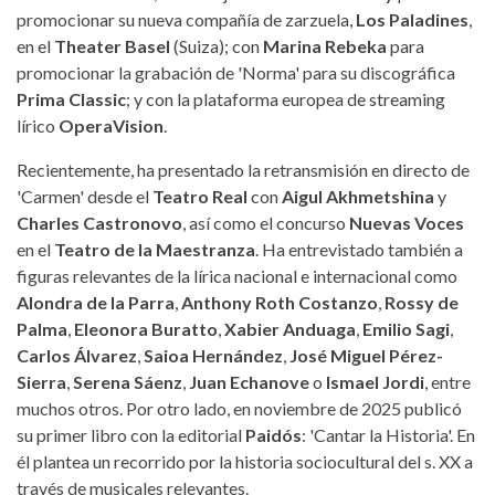
promocionar su nueva compañía de zarzuela,
Los Paladines
,
en el
Theater Basel
(Suiza); con
Marina Rebeka
para
promocionar la grabación de 'Norma' para su discográfica
Prima Classic
; y con la plataforma europea de streaming
lírico
OperaVision
.
Recientemente, ha presentado la retransmisión en directo de
'Carmen' desde el
Teatro Real
con
Aigul Akhmetshina
y
Charles Castronovo
, así como el concurso
Nuevas Voces
en el
Teatro de la Maestranza
. Ha entrevistado también a
figuras relevantes de la lírica nacional e internacional como
Alondra de la Parra
,
Anthony Roth Costanzo
,
Rossy de
Palma
,
Eleonora Buratto
,
Xabier Anduaga
,
Emilio Sagi
,
Carlos Álvarez
,
Saioa Hernández
,
José Miguel Pérez-
Sierra
,
Serena Sáenz
,
Juan Echanove
o
Ismael Jordi
, entre
muchos otros. Por otro lado, en noviembre de 2025 publicó
su primer libro con la editorial
Paidós
: 'Cantar la Historia'. En
él plantea un recorrido por la historia sociocultural del s. XX a
través de musicales relevantes.