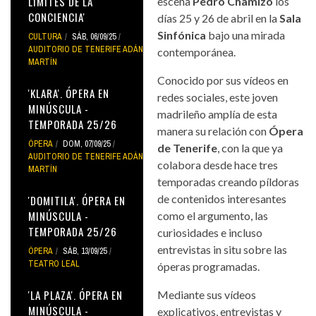
LÍMITES DE LA
escena
Pedro Chamizo
los
CONCIENCIA'
días 25 y 26 de abril en la
Sala
Sinfónica
bajo una mirada
CULTURA
SÁB, 06/09/25
AUDITORIO DE TENERIFE ADÁN
contemporánea.
MARTÍN
Conocido por sus vídeos en
'KLARA'. ÓPERA EN
redes sociales, este joven
MINÚSCULA -
madrileño amplía de esta
TEMPORADA 25/26
manera su relación con
Ópera
ÓPERA
DOM, 07/09/25
de Tenerife
, con la que ya
AUDITORIO DE TENERIFE ADÁN
colabora desde hace tres
MARTÍN
temporadas creando píldoras
de contenidos interesantes
'DOMITILA'. ÓPERA EN
MINÚSCULA -
como el argumento, las
TEMPORADA 25/26
curiosidades e incluso
entrevistas in situ sobre las
ÓPERA
SÁB, 13/09/25
TEATRO LEAL
óperas programadas.
'LA PLAZA'. ÓPERA EN
Mediante sus vídeos
MINÚSCULA -
explicativos, entrevistas y