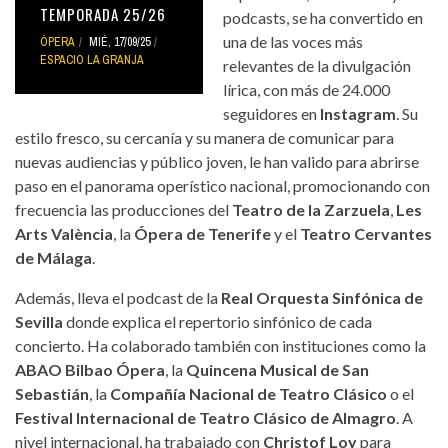
TEMPORADA 25/26
podcasts, se ha convertido en
una de las voces más
ÓPERA
MIÉ, 17/09/25
ESPACIO LA GRANJA
relevantes de la divulgación
lírica, con más de 24.000
seguidores en
Instagram
. Su
estilo fresco, su cercanía y su manera de comunicar para
nuevas audiencias y público joven, le han valido para abrirse
paso en el panorama operístico nacional, promocionando con
frecuencia las producciones del
Teatro de la Zarzuela
,
Les
Arts València
, la
Ópera de Tenerife
y el
Teatro Cervantes
de Málaga
.
Además, lleva el podcast de la
Real Orquesta Sinfónica de
Sevilla
donde explica el repertorio sinfónico de cada
concierto. Ha colaborado también con instituciones como la
ABAO Bilbao Ópera
, la
Quincena Musical de San
Sebastián
, la
Compañía Nacional de Teatro Clásico
o el
Festival Internacional de Teatro Clásico de Almagro
. A
nivel internacional, ha trabajado con
Christof Loy
para