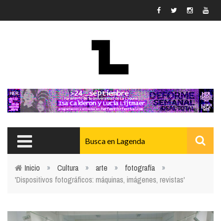
Pasar al contenido principal
Inicio
»
Cultura
»
arte
»
fotografía
»
'Dispositivos fotográficos: máquinas, imágenes, revistas'
Usted está aquí