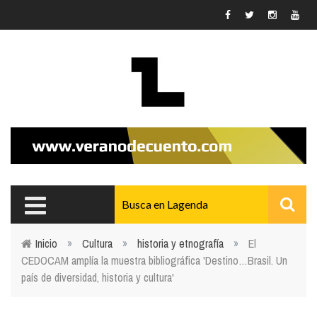
Pasar al contenido principal
Inicio
»
Cultura
»
historia y etnografía
»
El
CEDOCAM amplía la muestra bibliográfica 'Destino…Brasil. Un
Usted está aquí
país de diversidad, historia y cultura'