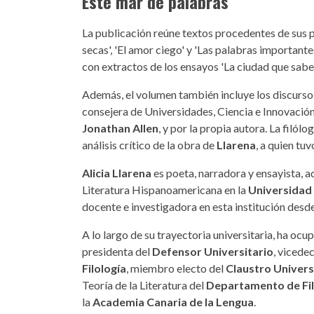
Este mar de palabras
La publicación reúne textos procedentes de sus poe
secas', 'El amor ciego' y 'Las palabras importantes
con extractos de los ensayos 'La ciudad que sabe 
Además, el volumen también incluye los discursos 
consejera de Universidades, Ciencia e Innovación
Jonathan Allen
, y por la propia autora. La filólo
análisis crítico de la obra de
Llarena
, a quien tu
Alicia Llarena
es poeta, narradora y ensayista, 
Literatura Hispanoamericana en la
Universidad
docente e investigadora en esta institución desd
A lo largo de su trayectoria universitaria, ha ocu
presidenta del
Defensor Universitario
, viced
Filología
, miembro electo del
Claustro Univers
Teoría de la Literatura del
Departamento de Fil
la
Academia Canaria de la Lengua
.