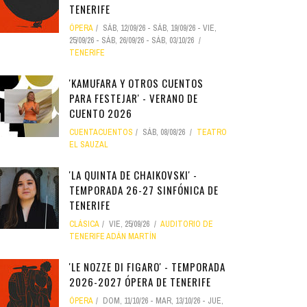
TENERIFE
ÓPERA
SÁB, 12/09/26
-
SÁB, 19/09/26
-
VIE,
25/09/26
-
SÁB, 26/09/26
-
SÁB, 03/10/26
TENERIFE
'KAMUFARA Y OTROS CUENTOS
PARA FESTEJAR' - VERANO DE
CUENTO 2026
CUENTACUENTOS
SÁB, 08/08/26
TEATRO
EL SAUZAL
'LA QUINTA DE CHAIKOVSKI' -
TEMPORADA 26-27 SINFÓNICA DE
TENERIFE
CLÁSICA
VIE, 25/09/26
AUDITORIO DE
TENERIFE ADÁN MARTÍN
'LE NOZZE DI FIGARO' - TEMPORADA
2026-2027 ÓPERA DE TENERIFE
ÓPERA
DOM, 11/10/26
-
MAR, 13/10/26
-
JUE,