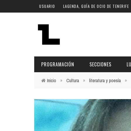
Pasar al contenido principal
USUARIO
LAGENDA, GUÍA DE OCIO DE TENERIFE
PROGRAMACIÓN
SECCIONES
L
Inicio
»
Cultura
»
literatura y poesía
»
Usted está aquí
MÚSICA
ART
FECHA
LU
ESCÉNICAS
SAL
Hoy
CULTURA
ESP
Plan Finde
GASTRONOMÍA
NO