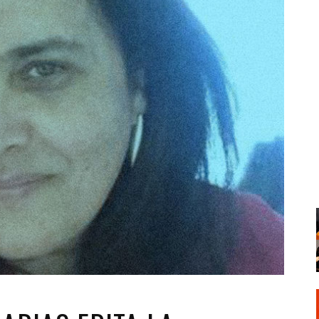
Santa Cruz | La Laguna
Gastro
ALES CON ACTUACIONES
Islas
Infantil
MERCIO
Música
STRO
Escénicas
RMATIVO