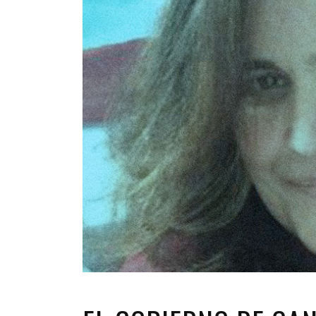
INFANTIL
LOC
CO
GA
FO