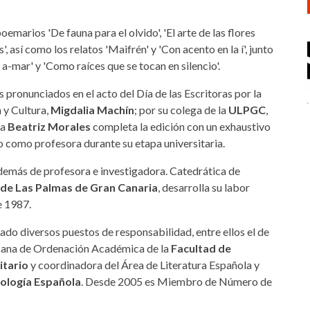
marios 'De fauna para el olvido', 'El arte de las flores
', así como los relatos 'Maifrén' y 'Con acento en la í', junto
a-mar' y 'Como raíces que se tocan en silencio'.
pronunciados en el acto del Día de las Escritoras por la
 y Cultura,
Migdalia Machín
; por su colega de la
ULPGC
,
ga
Beatriz Morales
completa la edición con un exhaustivo
vo como profesora durante su etapa universitaria.
además de profesora e investigadora. Catedrática de
 de Las Palmas de Gran Canaria
, desarrolla su labor
e 1987.
pado diversos puestos de responsabilidad, entre ellos el de
ecana de Ordenación Académica de la
Facultad de
itario
y coordinadora del Área de Literatura Española y
ología Española
. Desde 2005 es Miembro de Número de