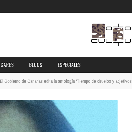
UGARES
BLOGS
ESPECIALES
El Gobierno de Canarias edita la antología 'Tiempo de ciruelos y adjetivos'
E | MUSEOS
FESTIVAL BOREAL 2026
GAR
CATEGORIA
AS Y AUDITORIOS
FESTIVAL TAGANANA 2026
Norte
Cultura
ACIOS CULTURALES
TENERIFE PHE FESTIVAL 2026
Sur
Deporte y Naturaleza
CHE
XXVII VERANO DE CUENTO